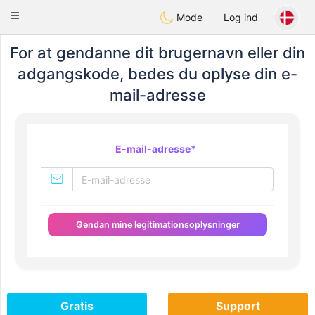
Kuwait
Chat
Toggle
Mode
Log ind
navigation
For at gendanne dit brugernavn eller din
adgangskode, bedes du oplyse din e-
mail-adresse
E-mail-adresse
*
Gendan mine legitimationsoplysninger
Gratis
Support