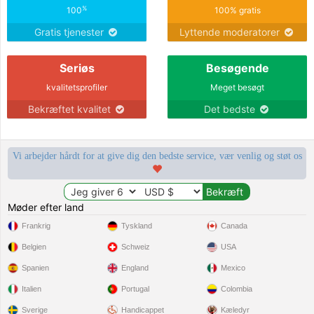
%
100
100% gratis
Gratis tjenester
Lyttende moderatorer
Seriøs
Besøgende
kvalitetsprofiler
Meget besøgt
Bekræftet kvalitet
Det bedste
Vi arbejder hårdt for at give dig den bedste service, vær venlig og støt os
Møder efter land
Frankrig
Tyskland
Canada
Belgien
Schweiz
USA
Spanien
England
Mexico
Italien
Portugal
Colombia
Sverige
Handicappet
Kæledyr