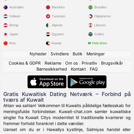
Australien
Marokko
Brasilien
Holland
Tunesien
Filippinerne
Østrig
Algeriet
Libanon
Japan
Egypten
Golfen
Kina
Kuwait
Hele listen
Nyheder
|
Svindlere
|
Butik
|
Meninger
Cookies & GDPR
|
Reklame
|
Om os
|
Privatliv
|
Brugsvilkår
|
Børnesikkerhed
|
Kontakt
|
FAQ
Gratis Kuwaitisk Dating Netværk – Forbind på
tværs af Kuwait
Ahlan wa sahlan! Velkommen til Kuwaits pålidelige fællesskab for
meningsfulde forbindelser. Kuwait-chat.com samler kuwaitiske
singler fra Kuwait Citys modernitet til traditionelle kvarterer og
fremmer forhold forankret i delte værdier.
Uanset om du er i Hawallys kystlinje, Salmiyas handel eller