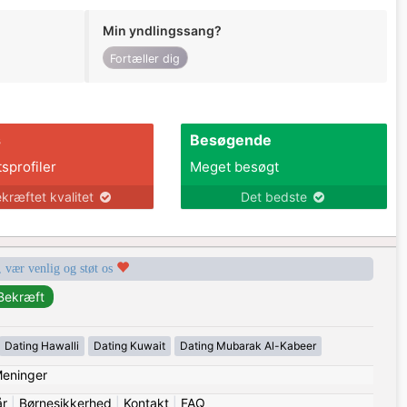
Min yndlingssang?
Fortæller dig
s
Besøgende
tsprofiler
Meget besøgt
kræftet kvalitet
Det bedste
, vær venlig og støt os
Dating Hawalli
Dating Kuwait
Dating Mubarak Al-Kabeer
eninger
år
|
Børnesikkerhed
|
Kontakt
|
FAQ