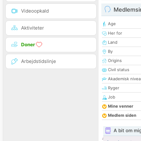
Medlemsi
Videoopkald
Age
Aktiviteter
Her for
Land
Doner
By
Origins
Arbejdstidslinje
Civil status
Akademisk nivea
Ryger
Job
Mine venner
Medlem siden
A bit om mi