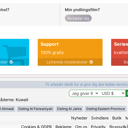
ohol?
Min yndlingsfilm?
Fortæller dig
Support
Seriø
100% gratis
kvalite
ester
Lyttende moderatorer
Be
Vi arbejder hårdt for at give dig den bedste service
mråderne: Kuwait
l Ahmadi
Dating Al Farwaniyah
Dating Al Jahra
Dating Eastern Province
Nyheder
|
Svindlere
|
Butik
|
M
Cookies & GDPR
|
Reklame
|
Om os
|
Privatliv
|
Brugsvilk