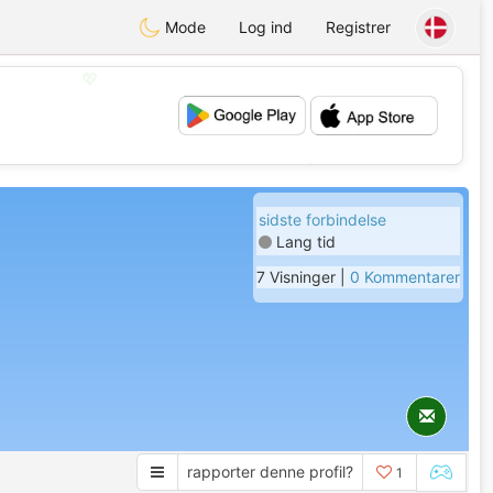
Mode
Log ind
Registrer
💖
💕
sidste forbindelse
Lang tid
7 Visninger |
0 Kommentarer
rapporter denne profil?
1