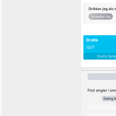
Drikker jeg alc 
Fortæller dig
Gratis
%
100
Gratis tjen
Find singler i o
Dating A