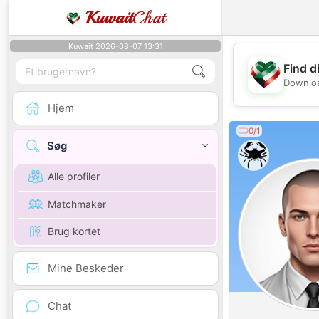
Kuwait
Chat
Kuwait 2026-08-07 13:31
Find d
Downloa
Hjem
0/1
Søg
Alle profiler
Matchmaker
Brug kortet
Mine Beskeder
Chat