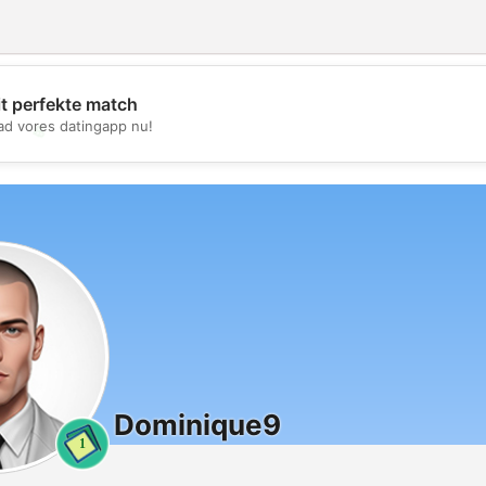
it perfekte match
d vores datingapp nu!
💖
💕
Dominique9
1