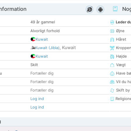
nformation
Nogl
49 år gammel
Leder du
Alvorligt forhold
Øjne
Kuwait
Håret
Kuwait
Kuwait (Jibla)
,
Kroppe
Kuwait
Højde
Skilt
Vægt
u
Fortæller dig
Have bø
Fortæller dig
Vil du h
Fortæller dig
Skift by
Log ind
Religion
Log ind
g