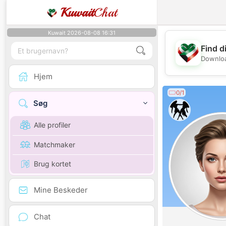
Kuwait
Chat
Kuwait 2026-08-08 16:31
Find d
Downloa
Hjem
0/1
Søg
Alle profiler
Matchmaker
Brug kortet
Mine Beskeder
Chat