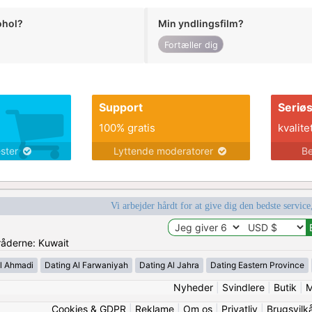
ohol?
Min yndlingsfilm?
Fortæller dig
Support
Seriø
100% gratis
kvalite
ester
Lyttende moderatorer
Be
Vi arbejder hårdt for at give dig den bedste service
mråderne: Kuwait
l Ahmadi
Dating Al Farwaniyah
Dating Al Jahra
Dating Eastern Province
Nyheder
|
Svindlere
|
Butik
|
M
Cookies & GDPR
|
Reklame
|
Om os
|
Privatliv
|
Brugsvilk