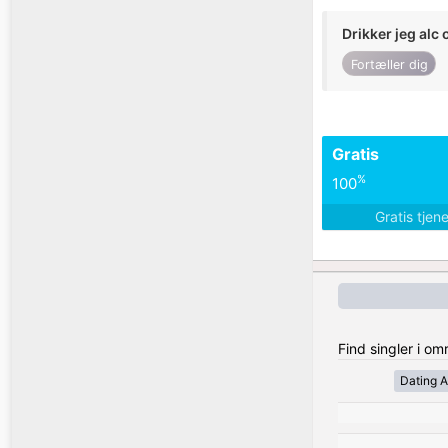
Drikker jeg alc 
Fortæller dig
Gratis
%
100
Gratis tjen
Find singler i o
Dating A