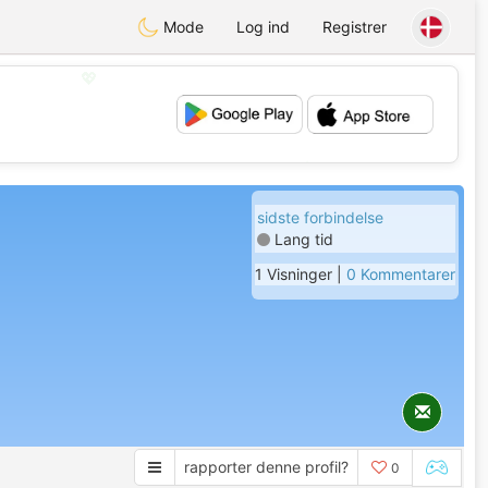
Mode
Log ind
Registrer
💖
💕
sidste forbindelse
Lang tid
1 Visninger |
0 Kommentarer
rapporter denne profil?
0