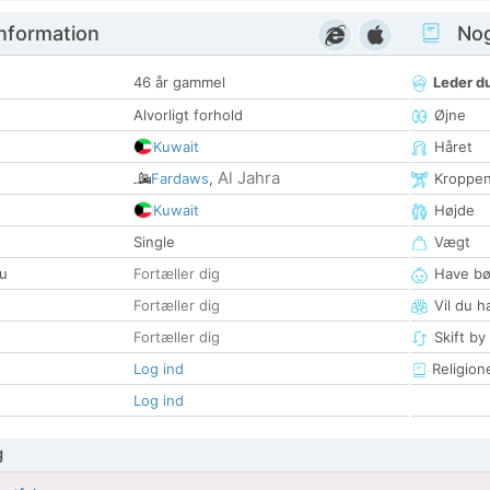
nformation
Nogl
46 år gammel
Leder du
Alvorligt forhold
Øjne
Kuwait
Håret
Al Jahra
Fardaws
,
Kroppe
Kuwait
Højde
Single
Vægt
u
Fortæller dig
Have bø
Fortæller dig
Vil du h
Fortæller dig
Skift by
Log ind
Religion
Log ind
g