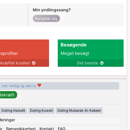
Min yndlingssang?
Fortæller dig
s
Besøgende
tsprofiler
Meget besøgt
kræftet kvalitet
Det bedste
, vær venlig og støt os
Dating Hawalli
Dating Kuwait
Dating Mubarak Al-Kabeer
eninger
år
|
Børnesikkerhed
|
Kontakt
|
FAQ