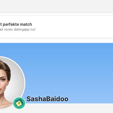
it perfekte match
d vores datingapp nu!
💖
💕
SashaBaidoo
0