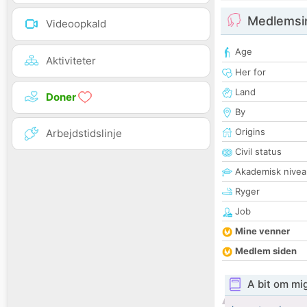
Medlemsi
Videoopkald
Age
Aktiviteter
Her for
Land
Doner
By
Origins
Arbejdstidslinje
Civil status
Akademisk nivea
Ryger
Job
Mine venner
Medlem siden
A bit om mi