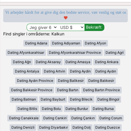
Vi arbejder hårdt for at give dig den bedste service, vær venlig og støt os
Find singler i områderne: Kalkun
Dating Adana
Dating Adiyaman
Dating Afyon
Dating Afyonkarahisar
Dating Afyonkarahisar Province
Dating Agri
Dating Ağrı
Dating Aksaray
Dating Amasya
Dating Ankara
Dating Antalya
Dating Artvin
Dating Aydin
Dating Aydın
Dating Aydın Province
Dating Balikesir
Dating Balıkesir
Dating Balıkesir Province
Dating Bartın
Dating Bartın Province
Dating Batman
Dating Bayburt
Dating Bilecik
Dating Bingol
Dating Bitlis
Dating Bolu
Dating Burdur
Dating Bursa
Dating Canakkale
Dating Cankiri
Dating Çankırı
Dating Corum
Dating Denizli
Dating Diyarbakır
Dating Dolj
Dating Duezce