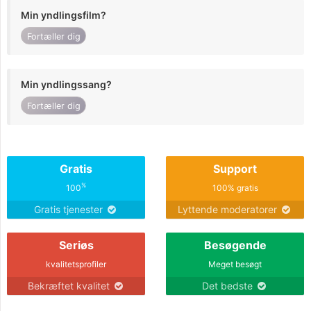
Min yndlingsfilm?
Fortæller dig
Min yndlingssang?
Fortæller dig
Gratis
Support
%
100
100% gratis
Gratis tjenester
Lyttende moderatorer
Seriøs
Besøgende
kvalitetsprofiler
Meget besøgt
Bekræftet kvalitet
Det bedste