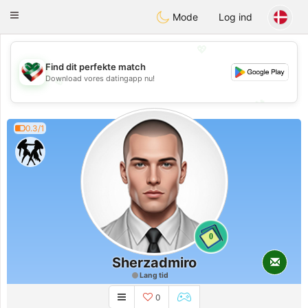
Kuwait
Chat
Toggle
Mode
Log ind
navigation
💖
Find dit perfekte match
Download vores datingapp nu!
💖
💕
💕
0.3/1
0
Sherzadmiro
Lang tid
0