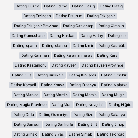
Dating Düzce
Dating Edirne
Dating Elazig
Dating Elazığ
Dating Erzincan
Dating Erzurum
Dating Eskişehir
Dating Eskişehir Province
Dating Gaziantep
Dating Giresun
Dating Gumushane
Dating Hakkari
Dating Hatay
Dating Icel
Dating Isparta
Dating Istanbul
Dating Izmir
Dating Karabük
Dating Karaman
Dating Karamanmaras
Dating Kars
Dating Kastamonu
Dating Kayseri
Dating Kayseri Province
Dating Kilis
Dating Kirikkale
Dating Kirklareli
Dating Kirsehir
Dating Kocaeli
Dating Konya
Dating Kutahya
Dating Malatya
Dating Manisa
Dating Mardin
Dating Mersin
Dating Muğla
Dating Muğla Province
Dating Mus
Dating Nevşehir
Dating Niğde
Dating Ordu
Dating Osmaniye
Dating Rize
Dating Sakarya
Dating Samsun
Dating Şanlıurfa
Dating Siirt
Dating Sinop
Dating Sirnak
Dating Sivas
Dating Şırnak
Dating Tekirdağ