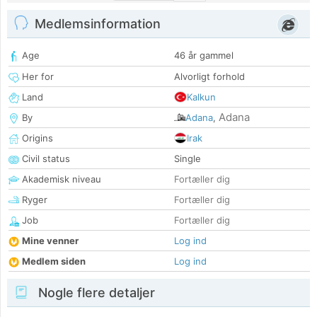
Medlemsinformation
Age
46 år gammel
Her for
Alvorligt forhold
Land
Kalkun
Adana
By
Adana
,
Origins
Irak
Civil status
Single
Akademisk niveau
Fortæller dig
Ryger
Fortæller dig
Job
Fortæller dig
Mine venner
Log ind
Medlem siden
Log ind
Nogle flere detaljer