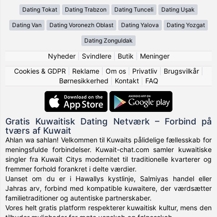
Dating Tokat
Dating Trabzon
Dating Tunceli
Dating Uşak
Dating Van
Dating Voronezh Oblast
Dating Yalova
Dating Yozgat
Dating Zonguldak
Nyheder
|
Svindlere
|
Butik
|
Meninger
Cookies & GDPR
|
Reklame
|
Om os
|
Privatliv
|
Brugsvilkår
|
Børnesikkerhed
|
Kontakt
|
FAQ
Gratis Kuwaitisk Dating Netværk – Forbind på
tværs af Kuwait
Ahlan wa sahlan! Velkommen til Kuwaits pålidelige fællesskab for
meningsfulde forbindelser. Kuwait-chat.com samler kuwaitiske
singler fra Kuwait Citys modernitet til traditionelle kvarterer og
fremmer forhold forankret i delte værdier.
Uanset om du er i Hawallys kystlinje, Salmiyas handel eller
Jahras arv, forbind med kompatible kuwaitere, der værdsætter
familietraditioner og autentiske partnerskaber.
Vores helt gratis platform respekterer kuwaitisk kultur, mens den