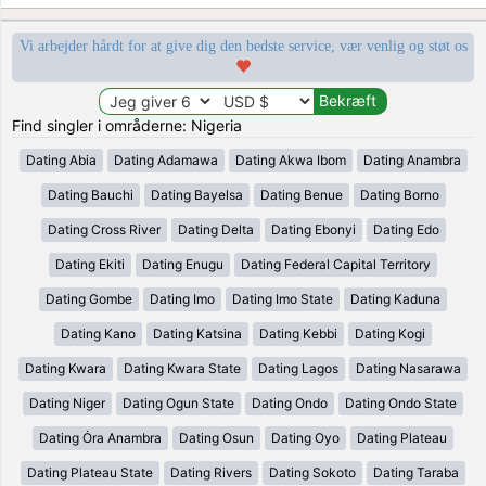
Vi arbejder hårdt for at give dig den bedste service, vær venlig og støt os
Find singler i områderne: Nigeria
Dating Abia
Dating Adamawa
Dating Akwa Ibom
Dating Anambra
Dating Bauchi
Dating Bayelsa
Dating Benue
Dating Borno
Dating Cross River
Dating Delta
Dating Ebonyi
Dating Edo
Dating Ekiti
Dating Enugu
Dating Federal Capital Territory
Dating Gombe
Dating Imo
Dating Imo State
Dating Kaduna
Dating Kano
Dating Katsina
Dating Kebbi
Dating Kogi
Dating Kwara
Dating Kwara State
Dating Lagos
Dating Nasarawa
Dating Niger
Dating Ogun State
Dating Ondo
Dating Ondo State
Dating Ȯra Anambra
Dating Osun
Dating Oyo
Dating Plateau
Dating Plateau State
Dating Rivers
Dating Sokoto
Dating Taraba