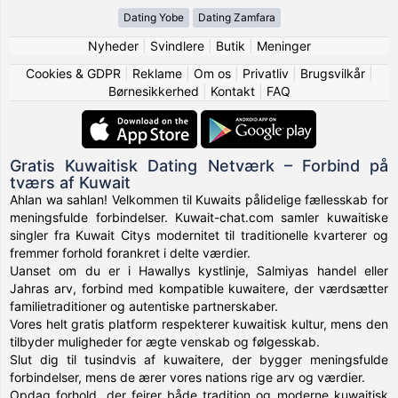
Dating Yobe
Dating Zamfara
Nyheder
|
Svindlere
|
Butik
|
Meninger
Cookies & GDPR
|
Reklame
|
Om os
|
Privatliv
|
Brugsvilkår
|
Børnesikkerhed
|
Kontakt
|
FAQ
Gratis Kuwaitisk Dating Netværk – Forbind på
tværs af Kuwait
Ahlan wa sahlan! Velkommen til Kuwaits pålidelige fællesskab for
meningsfulde forbindelser. Kuwait-chat.com samler kuwaitiske
singler fra Kuwait Citys modernitet til traditionelle kvarterer og
fremmer forhold forankret i delte værdier.
Uanset om du er i Hawallys kystlinje, Salmiyas handel eller
Jahras arv, forbind med kompatible kuwaitere, der værdsætter
familietraditioner og autentiske partnerskaber.
Vores helt gratis platform respekterer kuwaitisk kultur, mens den
tilbyder muligheder for ægte venskab og følgesskab.
Slut dig til tusindvis af kuwaitere, der bygger meningsfulde
forbindelser, mens de ærer vores nations rige arv og værdier.
Opdag forhold, der fejrer både tradition og moderne kuwaitisk