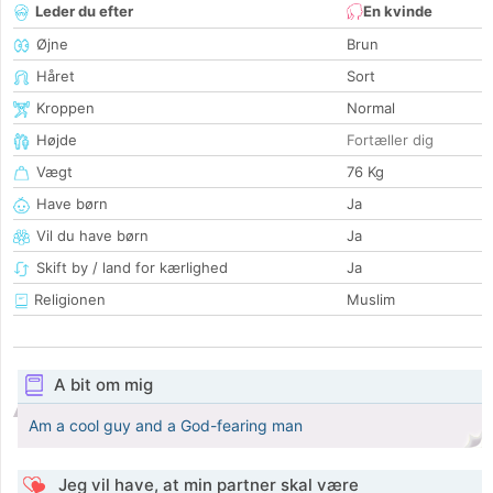
Leder du efter
En kvinde
Øjne
Brun
Håret
Sort
Kroppen
Normal
Højde
Fortæller dig
Vægt
76 Kg
Have børn
Ja
Vil du have børn
Ja
Skift by / land for kærlighed
Ja
Religionen
Muslim
A bit om mig
Am a cool guy and a God-fearing man
Jeg vil have, at min partner skal være