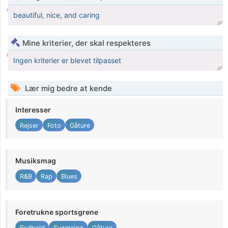
beautiful, nice, and caring
Mine kriterier, der skal respekteres
Ingen kriterier er blevet tilpasset
Lær mig bedre at kende
Interesser
Rejser
Foto
Gåture
Musiksmag
R&B
Rap
Blues
Foretrukne sportsgrene
Fodbold
Svømning
Gåture