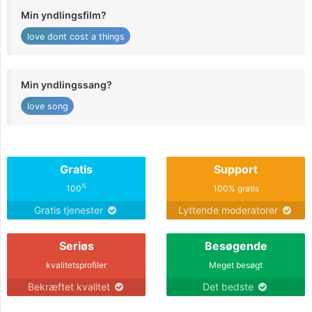
Min yndlingsfilm?
love dont cost a things
Min yndlingssang?
love song
Gratis
Support
%
100
100% gratis
Gratis tjenester
Lyttende moderatorer
Seriøs
Besøgende
kvalitetsprofiler
Meget besøgt
Bekræftet kvalitet
Det bedste