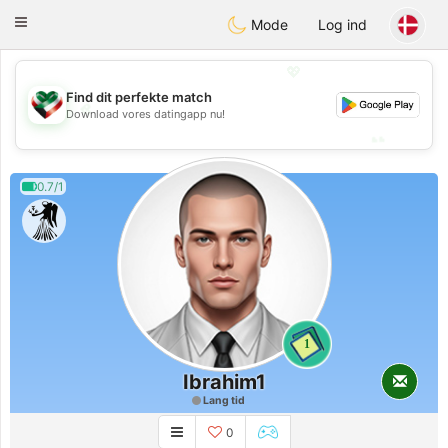
Kuwait
Chat
Toggle
Mode
Log ind
navigation
💖
Find dit perfekte match
💖
Download vores datingapp nu!
💕
💕
0.7/1
1
Ibrahim1
Lang tid
0