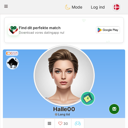
Kuwait
Chat
Toggle
Mode
Log ind
navigation
💖
Find dit perfekte match
💖
Download vores datingapp nu!
💕
💕
0.1/1
4
Halle00
Lang tid
30