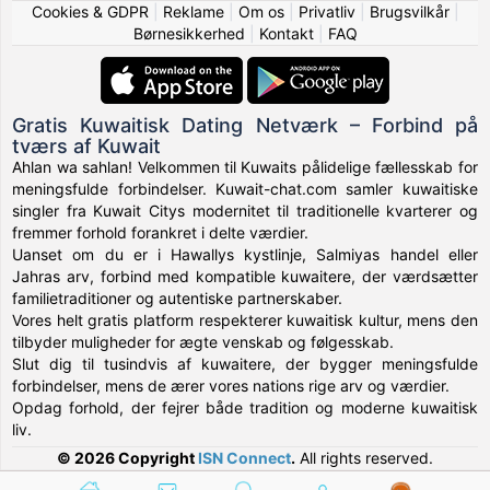
Cookies & GDPR
|
Reklame
|
Om os
|
Privatliv
|
Brugsvilkår
|
Børnesikkerhed
|
Kontakt
|
FAQ
Gratis Kuwaitisk Dating Netværk – Forbind på
tværs af Kuwait
Ahlan wa sahlan! Velkommen til Kuwaits pålidelige fællesskab for
meningsfulde forbindelser. Kuwait-chat.com samler kuwaitiske
singler fra Kuwait Citys modernitet til traditionelle kvarterer og
fremmer forhold forankret i delte værdier.
Uanset om du er i Hawallys kystlinje, Salmiyas handel eller
Jahras arv, forbind med kompatible kuwaitere, der værdsætter
familietraditioner og autentiske partnerskaber.
Vores helt gratis platform respekterer kuwaitisk kultur, mens den
tilbyder muligheder for ægte venskab og følgesskab.
Slut dig til tusindvis af kuwaitere, der bygger meningsfulde
forbindelser, mens de ærer vores nations rige arv og værdier.
Opdag forhold, der fejrer både tradition og moderne kuwaitisk
liv.
© 2026 Copyright
ISN Connect
.
All rights reserved.