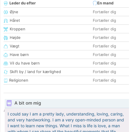
Leder du efter
En mand
Øjne
Fortæller dig
Håret
Fortæller dig
Kroppen
Fortæller dig
Højde
Fortæller dig
Vægt
Fortæller dig
Have børn
Fortæller dig
Vil du have børn
Fortæller dig
Skift by / land for kærlighed
Fortæller dig
Religionen
Fortæller dig
A bit om mig
I could say I am a pretty lady, understanding, loving, caring,
and very hardworking. I am a very open-minded person and
I want to learn new things. What I miss is life is love, a man
with whom I can share all the beautiful moments that life