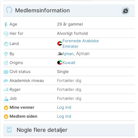
Medlemsinformation
Age
29 år gammel
Her for
Alvorligt forhold
Forenede Arabiske
Land
Emirater
Ajman
By
Ajman
,
Origins
Kuwait
Civil status
Single
Akademisk niveau
Fortæller dig
Ryger
Fortæller dig
Job
Fortæller dig
Mine venner
Log ind
Medlem siden
Log ind
Nogle flere detaljer