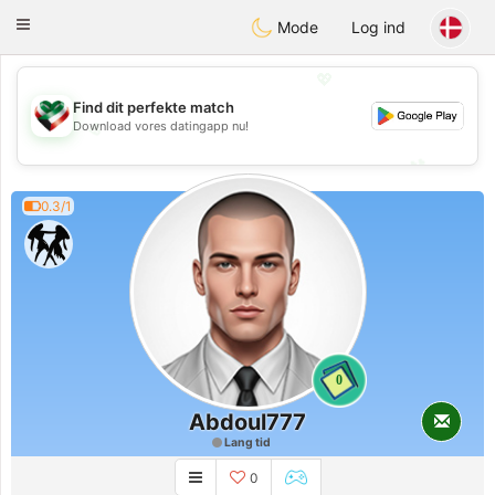
Kuwait
Chat
Toggle
Mode
Log ind
navigation
💖
Find dit perfekte match
💖
Download vores datingapp nu!
💕
💕
0.3/1
0
Abdoul777
Lang tid
0