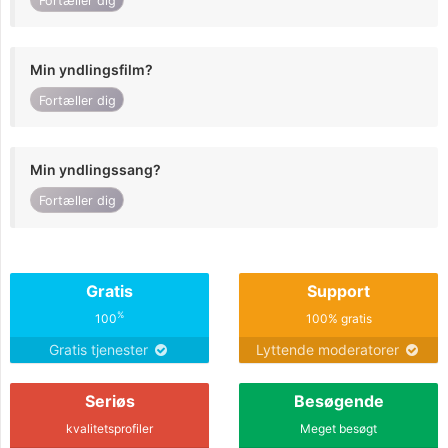
Fortæller dig
Min yndlingsfilm?
Fortæller dig
Min yndlingssang?
Fortæller dig
Gratis
Support
%
100
100% gratis
Gratis tjenester
Lyttende moderatorer
Seriøs
Besøgende
kvalitetsprofiler
Meget besøgt