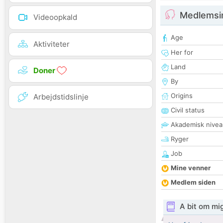
Medlemsi
Videoopkald
Age
Aktiviteter
Her for
Land
Doner
By
Origins
Arbejdstidslinje
Civil status
Akademisk nivea
Ryger
Job
Mine venner
Medlem siden
A bit om mi