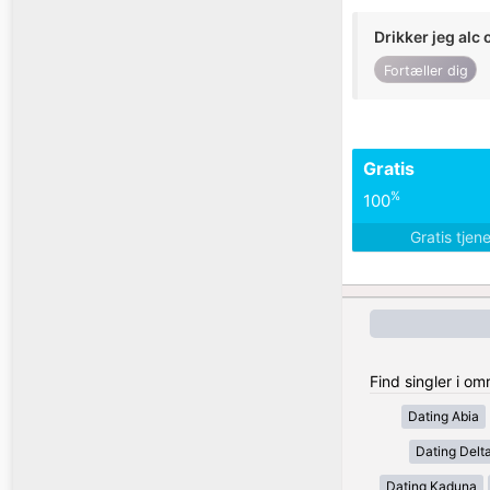
Drikker jeg alc 
Fortæller dig
Gratis
%
100
Gratis tjen
Find singler i om
Dating Abia
Dating Delt
Dating Kaduna