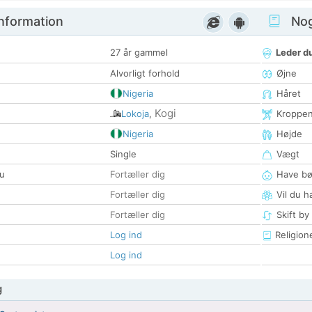
nformation
Nogl
27 år gammel
Leder du
Alvorligt forhold
Øjne
Nigeria
Håret
Kogi
Lokoja
,
Kroppe
Nigeria
Højde
Single
Vægt
u
Fortæller dig
Have bø
Fortæller dig
Vil du h
Fortæller dig
Skift by
Log ind
Religion
Log ind
g