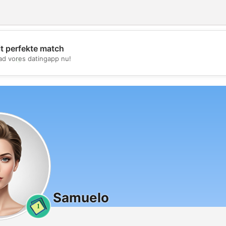
it perfekte match
💖
d vores datingapp nu!
💕
Samuelo
1