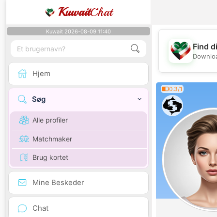
Kuwait
Chat
Kuwait 2026-08-09 11:40
Find d
Downloa
Hjem
0.3/1
Søg
Alle profiler
Matchmaker
Brug kortet
Mine Beskeder
Chat