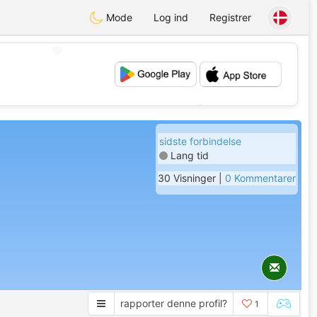
Mode
Log ind
Registrer
💖
💕
sidste forbindelse
Lang tid
30 Visninger |
0 Kommentarer
rapporter denne profil?
1