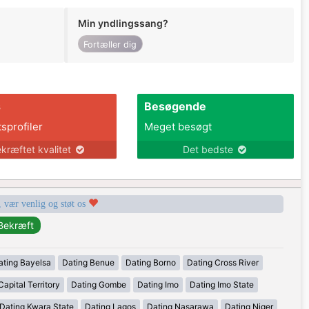
Min yndlingssang?
Fortæller dig
s
Besøgende
tsprofiler
Meget besøgt
kræftet kvalitet
Det bedste
, vær venlig og støt os
ating Bayelsa
Dating Benue
Dating Borno
Dating Cross River
apital Territory
Dating Gombe
Dating Imo
Dating Imo State
Dating Kwara State
Dating Lagos
Dating Nasarawa
Dating Niger