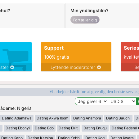
ohol?
Min yndlingsfilm?
Fortæller dig
Support
Seriø
100% gratis
kvalite
ester
Lyttende moderatorer
Be
Vi arbejder hårdt for at give dig den bedste service
råderne: Nigeria
Dating Adamawa
Dating Akwa Ibom
Dating Anambra
Dating Bauchi
D
a
Dating Ebonyi
Dating Edo
Dating Ekiti
Dating Enugu
Dating Federal C
Dating Kano
Dating Katsina
Dating Kebbi
Dating Kogi
Dating Kwara