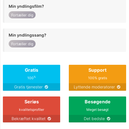
Min yndlingsfilm?
Fortæller dig
Min yndlingssang?
Fortæller dig
Gratis
Support
%
100
100% gratis
Gratis tjenester
Lyttende moderatorer
Seriøs
Besøgende
kvalitetsprofiler
Meget besøgt
Bekræftet kvalitet
Det bedste