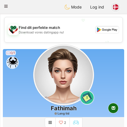
Kuwait
Chat
Toggle
Mode
Log ind
navigation
💖
Find dit perfekte match
💖
Download vores datingapp nu!
💕
💕
0/1
1
Fathimah
Lang tid
2