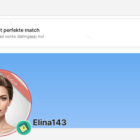
💖
it perfekte match
💕
d vores datingapp nu!
Forbudt
Elina143
0