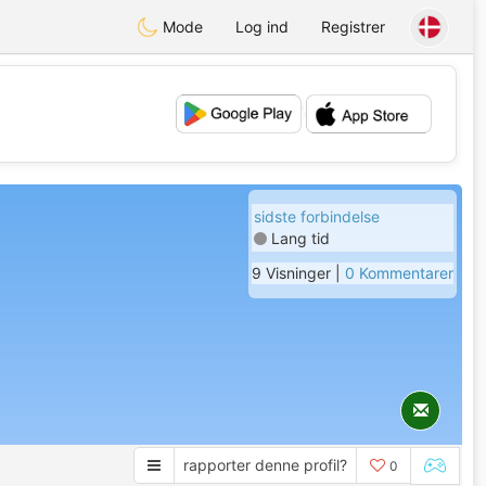
Mode
Log ind
Registrer
💕
💖
sidste forbindelse
Lang tid
9 Visninger |
0 Kommentarer
rapporter denne profil?
0