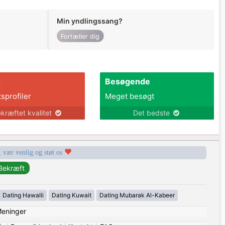
Min yndlingssang?
Fortæller dig
s
Besøgende
tsprofiler
Meget besøgt
kræftet kvalitet
Det bedste
, vær venlig og støt os
Dating Hawalli
Dating Kuwait
Dating Mubarak Al-Kabeer
eninger