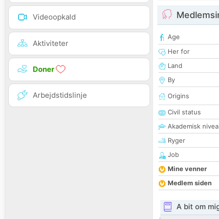
Medlemsi
Videoopkald
Age
Aktiviteter
Her for
Land
Doner
By
Arbejdstidslinje
Origins
Civil status
Akademisk nivea
Ryger
Job
Mine venner
Medlem siden
A bit om mi