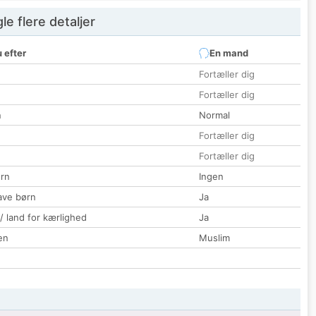
e flere detaljer
 efter
En mand
Fortæller dig
Fortæller dig
n
Normal
Fortæller dig
Fortæller dig
rn
Ingen
ave børn
Ja
 / land for kærlighed
Ja
en
Muslim