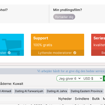
ohol?
Min yndlingsfilm?
Fortæller dig
Support
Seriø
100% gratis
kvalite
ester
Lyttende moderatorer
Be
Vi arbejder hårdt for at give dig den bedste service
mråderne: Kuwait
l Ahmadi
Dating Al Farwaniyah
Dating Al Jahra
Dating Eastern Province
Nyheder
|
Svindlere
|
Butik
|
M