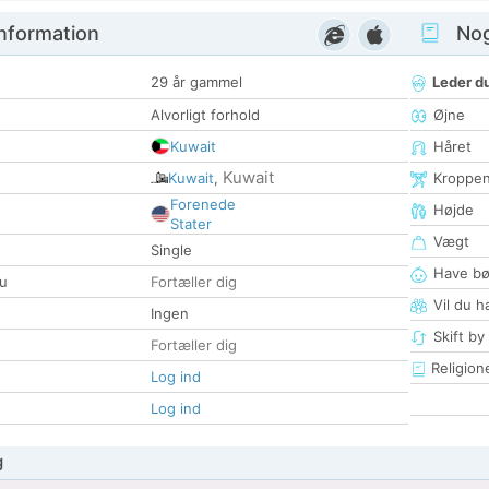
nformation
Nogl
29 år gammel
Leder du
Alvorligt forhold
Øjne
Kuwait
Håret
Kuwait
Kuwait
,
Kroppe
Forenede
Højde
Stater
Vægt
Single
Have bø
u
Fortæller dig
Vil du h
Ingen
Skift by
Fortæller dig
Religion
Log ind
Log ind
g