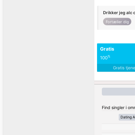
Drikker jeg alc 
Fortæller dig
Gratis
%
100
Gratis tjen
Find singler i o
Dating A