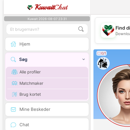
Kuwait
Chat
Kuwait 2026-08-07 23:31
Find d
Downloa
Hjem
0/1
Søg
Alle profiler
Matchmaker
Brug kortet
Mine Beskeder
Chat