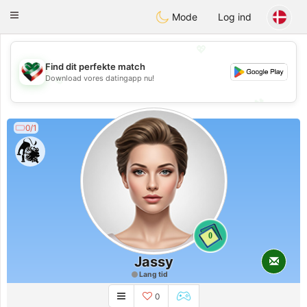
Kuwait
Chat
Toggle
Mode
Log ind
navigation
💖
Find dit perfekte match
💖
Download vores datingapp nu!
💕
💕
0/1
0
Jassy
Lang tid
0