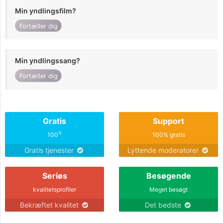
Min yndlingsfilm?
Fortæller dig
Min yndlingssang?
Fortæller dig
Gratis
Support
%
100
100% gratis
Gratis tjenester
Lyttende moderatorer
Seriøs
Besøgende
kvalitetsprofiler
Meget besøgt
Bekræftet kvalitet
Det bedste