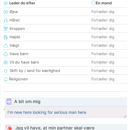
Leder du efter
En mand
Øjne
Fortæller dig
Håret
Fortæller dig
Kroppen
Fortæller dig
Højde
Fortæller dig
Vægt
Fortæller dig
Have børn
Fortæller dig
Vil du have børn
Fortæller dig
Skift by / land for kærlighed
Fortæller dig
Religionen
Fortæller dig
A bit om mig
I’m new here looking for serious man here
Jeg vil have, at min partner skal være