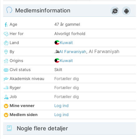
Medlemsinformation
Age
47 år gammel
Her for
Alvorligt forhold
Land
Kuwait
Al Farwaniyah
By
Al Farwaniyah
,
Origins
Kuwait
Civil status
Skilt
Akademisk niveau
Fortæller dig
Ryger
Fortæller dig
Job
Fortæller dig
Mine venner
Log ind
Medlem siden
Log ind
Nogle flere detaljer