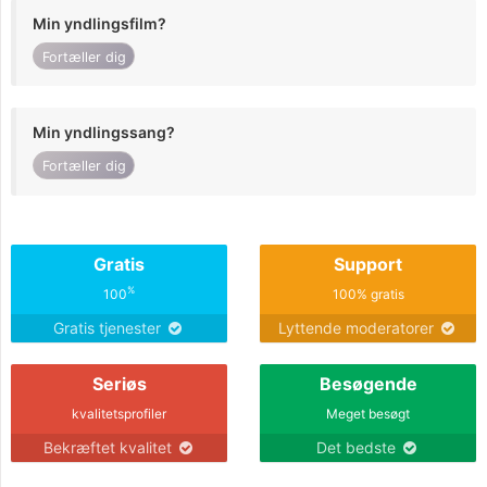
Min yndlingsfilm?
Fortæller dig
Min yndlingssang?
Fortæller dig
Gratis
Support
%
100
100% gratis
Gratis tjenester
Lyttende moderatorer
Seriøs
Besøgende
kvalitetsprofiler
Meget besøgt
Bekræftet kvalitet
Det bedste