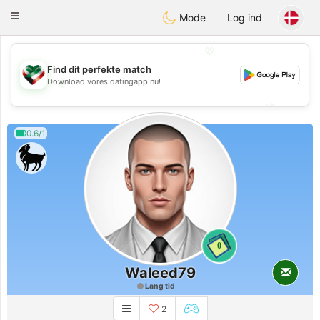
Kuwait
Chat
Toggle
Mode
Log ind
navigation
💖
Find dit perfekte match
💖
Download vores datingapp nu!
💕
💕
0.6/1
0
Waleed79
Lang tid
2