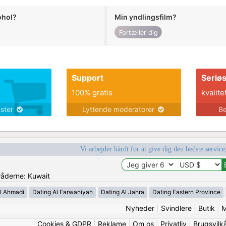
ohol?
Min yndlingsfilm?
Fortæller dig
Support
Seriø
100% gratis
kvalite
ester
Lyttende moderatorer
Be
Vi arbejder hårdt for at give dig den bedste service
mråderne: Kuwait
l Ahmadi
Dating Al Farwaniyah
Dating Al Jahra
Dating Eastern Province
Nyheder
|
Svindlere
|
Butik
|
M
Cookies & GDPR
|
Reklame
|
Om os
|
Privatliv
|
Brugsvilk