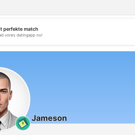
it perfekte match
💖
d vores datingapp nu!
💕
Jameson
0