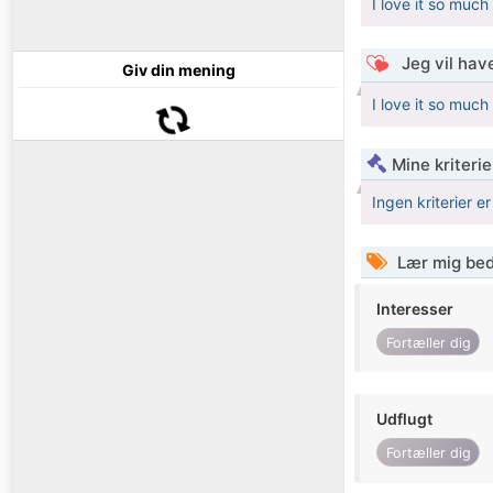
I love it so muc
Jeg vil have
Giv din mening
I love it so muc
Mine kriterie
Ingen kriterier er
Lær mig bed
Interesser
Fortæller dig
Udflugt
Fortæller dig