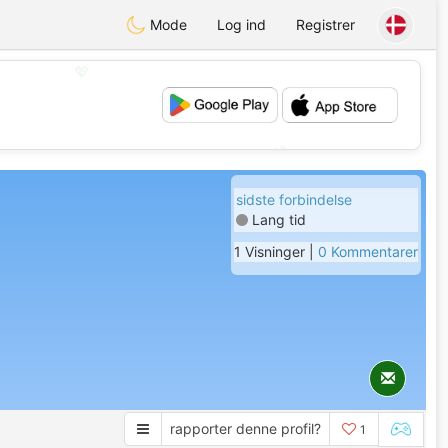
Mode
Log ind
Registrer
💖
💕
sidste forbindelse
Lang tid
1 Visninger |
0 Kommentarer
rapporter denne profil?
1