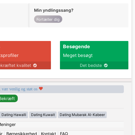
Min yndlingssang?
Fortæller dig
s
Besøgende
tsprofiler
Meget besøgt
kræftet kvalitet
Det bedste
, vær venlig og støt os
Dating Hawalli
Dating Kuwait
Dating Mubarak Al-Kabeer
eninger
år
|
Børnesikkerhed
|
Kontakt
|
FAQ