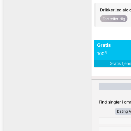
Drikker jeg alc 
Fortæller dig
Gratis
%
100
Gratis tjen
Find singler i o
Dating A