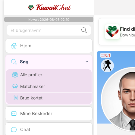
Kuwait
Chat
Kuwait 2026-08-08 02:10
Find d
Downloa
Hjem
0/1
Søg
Alle profiler
Matchmaker
Brug kortet
Mine Beskeder
Chat