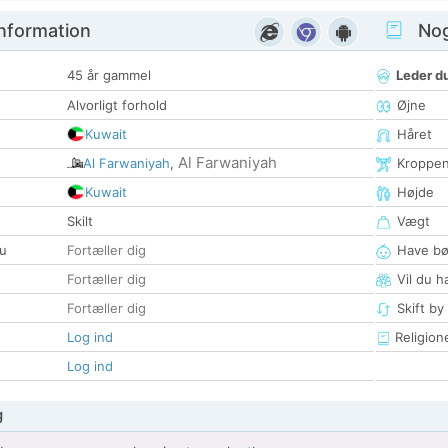
nformation
Nogl
45 år gammel
Leder du
Alvorligt forhold
Øjne
Kuwait
Håret
Al Farwaniyah
Al Farwaniyah
,
Kroppe
Kuwait
Højde
Skilt
Vægt
u
Fortæller dig
Have bø
Fortæller dig
Vil du h
Fortæller dig
Skift by
Log ind
Religion
Log ind
g