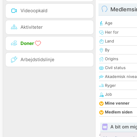
Medlemsi
Videoopkald
Age
Aktiviteter
Her for
Land
Doner
By
Origins
Arbejdstidslinje
Civil status
Akademisk nivea
Ryger
Job
Mine venner
Medlem siden
A bit om mi