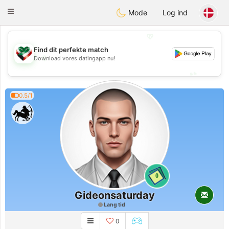
Kuwait
Chat
Toggle
Mode
Log ind
navigation
💖
Find dit perfekte match
💖
Download vores datingapp nu!
💕
💕
0.5/1
0
Gideonsaturday
Lang tid
0