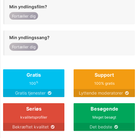
Min yndlingsfilm?
Fortæller dig
Min yndlingssang?
Fortæller dig
Gratis
Support
%
100
100% gratis
Gratis tjenester
Lyttende moderatorer
Seriøs
Besøgende
kvalitetsprofiler
Meget besøgt
Bekræftet kvalitet
Det bedste