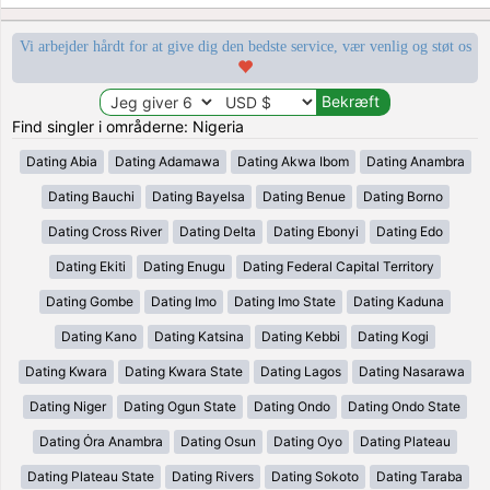
Vi arbejder hårdt for at give dig den bedste service, vær venlig og støt os
Find singler i områderne: Nigeria
Dating Abia
Dating Adamawa
Dating Akwa Ibom
Dating Anambra
Dating Bauchi
Dating Bayelsa
Dating Benue
Dating Borno
Dating Cross River
Dating Delta
Dating Ebonyi
Dating Edo
Dating Ekiti
Dating Enugu
Dating Federal Capital Territory
Dating Gombe
Dating Imo
Dating Imo State
Dating Kaduna
Dating Kano
Dating Katsina
Dating Kebbi
Dating Kogi
Dating Kwara
Dating Kwara State
Dating Lagos
Dating Nasarawa
Dating Niger
Dating Ogun State
Dating Ondo
Dating Ondo State
Dating Ȯra Anambra
Dating Osun
Dating Oyo
Dating Plateau
Dating Plateau State
Dating Rivers
Dating Sokoto
Dating Taraba