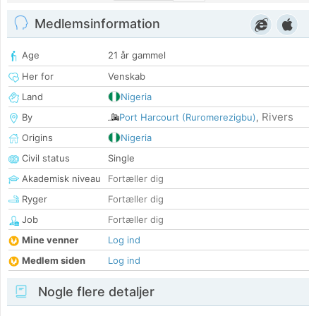
Medlemsinformation
Age
21 år gammel
Her for
Venskab
Land
Nigeria
Rivers
By
Port Harcourt (Ruromerezigbu)
,
Origins
Nigeria
Civil status
Single
Akademisk niveau
Fortæller dig
Ryger
Fortæller dig
Job
Fortæller dig
Mine venner
Log ind
Medlem siden
Log ind
Nogle flere detaljer