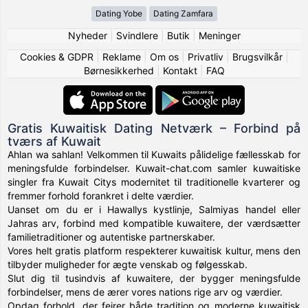
Dating Yobe
Dating Zamfara
Nyheder
|
Svindlere
|
Butik
|
Meninger
Cookies & GDPR
|
Reklame
|
Om os
|
Privatliv
|
Brugsvilkår
|
Børnesikkerhed
|
Kontakt
|
FAQ
Gratis Kuwaitisk Dating Netværk – Forbind på
tværs af Kuwait
Ahlan wa sahlan! Velkommen til Kuwaits pålidelige fællesskab for
meningsfulde forbindelser. Kuwait-chat.com samler kuwaitiske
singler fra Kuwait Citys modernitet til traditionelle kvarterer og
fremmer forhold forankret i delte værdier.
Uanset om du er i Hawallys kystlinje, Salmiyas handel eller
Jahras arv, forbind med kompatible kuwaitere, der værdsætter
familietraditioner og autentiske partnerskaber.
Vores helt gratis platform respekterer kuwaitisk kultur, mens den
tilbyder muligheder for ægte venskab og følgesskab.
Slut dig til tusindvis af kuwaitere, der bygger meningsfulde
forbindelser, mens de ærer vores nations rige arv og værdier.
Opdag forhold, der fejrer både tradition og moderne kuwaitisk