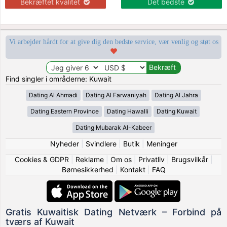
Bekræftet kvalitet
Det bedste
Vi arbejder hårdt for at give dig den bedste service, vær venlig og støt os
Find singler i områderne: Kuwait
Dating Al Ahmadi
Dating Al Farwaniyah
Dating Al Jahra
Dating Eastern Province
Dating Hawalli
Dating Kuwait
Dating Mubarak Al-Kabeer
Nyheder
|
Svindlere
|
Butik
|
Meninger
Cookies & GDPR
|
Reklame
|
Om os
|
Privatliv
|
Brugsvilkår
|
Børnesikkerhed
|
Kontakt
|
FAQ
Gratis Kuwaitisk Dating Netværk – Forbind på
tværs af Kuwait