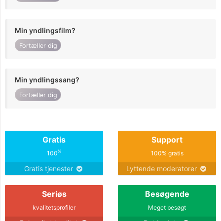
Min yndlingsfilm?
Fortæller dig
Min yndlingssang?
Fortæller dig
Gratis
Support
%
100
100% gratis
Gratis tjenester
Lyttende moderatorer
Seriøs
Besøgende
kvalitetsprofiler
Meget besøgt