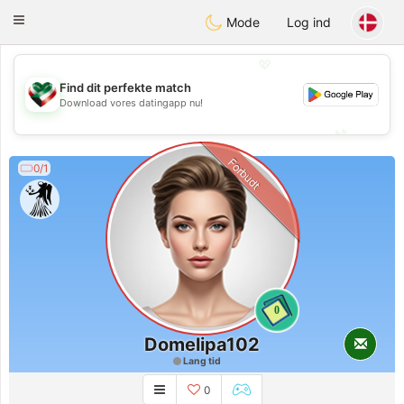
Kuwait
Chat
Toggle
Mode
Log ind
navigation
💖
Find dit perfekte match
💖
Download vores datingapp nu!
💕
💕
Forbudt
0/1
0
Domelipa102
Lang tid
0