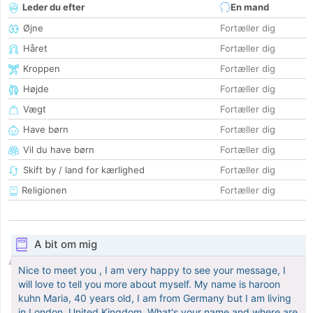
Leder du efter
En mand
Øjne
Fortæller dig
Håret
Fortæller dig
Kroppen
Fortæller dig
Højde
Fortæller dig
Vægt
Fortæller dig
Have børn
Fortæller dig
Vil du have børn
Fortæller dig
Skift by / land for kærlighed
Fortæller dig
Religionen
Fortæller dig
A bit om mig
Nice to meet you , I am very happy to see your message, I
will love to tell you more about myself. My name is haroon
kuhn Maria, 40 years old, I am from Germany but I am living
in London, United Kingdom. What's your name and where are