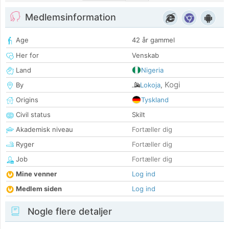
Medlemsinformation
Age
42 år gammel
Her for
Venskab
Land
Nigeria
Kogi
By
Lokoja
,
Origins
Tyskland
Civil status
Skilt
Akademisk niveau
Fortæller dig
Ryger
Fortæller dig
Job
Fortæller dig
Mine venner
Log ind
Medlem siden
Log ind
Nogle flere detaljer