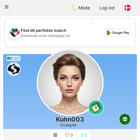
Kuwait
Chat
Toggle
Mode
Log ind
navigation
💖
Find dit perfekte match
💖
Download vores datingapp nu!
💕
💕
0.6/1
0
Kuhn003
Lang tid
0