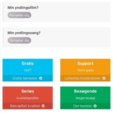
Min yndlingsfilm?
Fortæller dig
Min yndlingssang?
Fortæller dig
Gratis
Support
%
100
100% gratis
Gratis tjenester
Lyttende moderatorer
Seriøs
Besøgende
kvalitetsprofiler
Meget besøgt
Bekræftet kvalitet
Det bedste