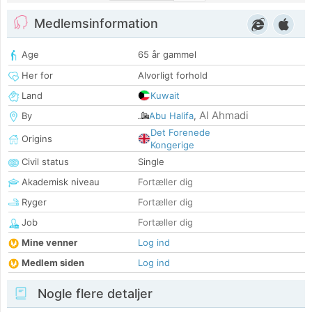
Medlemsinformation
Age
65 år gammel
Her for
Alvorligt forhold
Land
Kuwait
Al Ahmadi
By
Abu Halifa
,
Det Forenede
Origins
Kongerige
Civil status
Single
Akademisk niveau
Fortæller dig
Ryger
Fortæller dig
Job
Fortæller dig
Mine venner
Log ind
Medlem siden
Log ind
Nogle flere detaljer