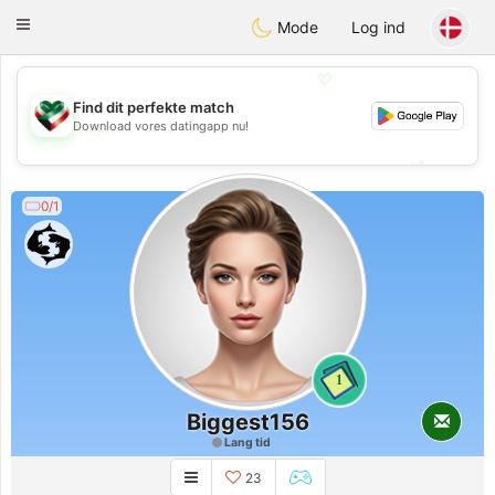
Kuwait
Chat
Toggle
Mode
Log ind
navigation
💖
Find dit perfekte match
Download vores datingapp nu!
💖
💕
💕
0/1
1
Biggest156
Lang tid
23