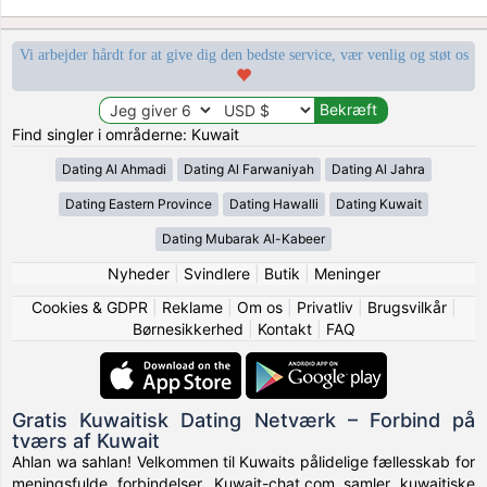
Vi arbejder hårdt for at give dig den bedste service, vær venlig og støt os
Find singler i områderne: Kuwait
Dating Al Ahmadi
Dating Al Farwaniyah
Dating Al Jahra
Dating Eastern Province
Dating Hawalli
Dating Kuwait
Dating Mubarak Al-Kabeer
Nyheder
|
Svindlere
|
Butik
|
Meninger
Cookies & GDPR
|
Reklame
|
Om os
|
Privatliv
|
Brugsvilkår
|
Børnesikkerhed
|
Kontakt
|
FAQ
Gratis Kuwaitisk Dating Netværk – Forbind på
tværs af Kuwait
Ahlan wa sahlan! Velkommen til Kuwaits pålidelige fællesskab for
meningsfulde forbindelser. Kuwait-chat.com samler kuwaitiske