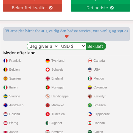
Bekræftet kvalitet
Det bedste
Vi arbejder hårdt for at give dig den bedste service, vær venlig og støt os
Møder efter land
Frankrig
Tyskland
Canada
Belgien
Schweiz
USA
Spanien
England
Mexico
Italien
Portugal
Colombia
Sverige
Handicappet
Kæledyr
Australien
Marokko
Brasilien
Holland
Tunesien
Filippinerne
Østrig
Algeriet
Libanon
Japan
Egypten
Golfen