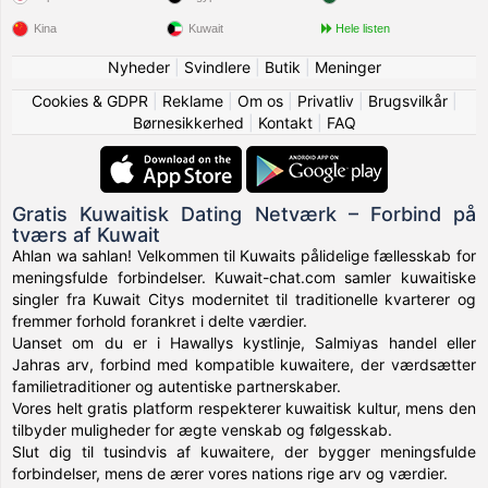
Kina
Kuwait
Hele listen
Nyheder
|
Svindlere
|
Butik
|
Meninger
Cookies & GDPR
|
Reklame
|
Om os
|
Privatliv
|
Brugsvilkår
|
Børnesikkerhed
|
Kontakt
|
FAQ
Gratis Kuwaitisk Dating Netværk – Forbind på
tværs af Kuwait
Ahlan wa sahlan! Velkommen til Kuwaits pålidelige fællesskab for
meningsfulde forbindelser. Kuwait-chat.com samler kuwaitiske
singler fra Kuwait Citys modernitet til traditionelle kvarterer og
fremmer forhold forankret i delte værdier.
Uanset om du er i Hawallys kystlinje, Salmiyas handel eller
Jahras arv, forbind med kompatible kuwaitere, der værdsætter
familietraditioner og autentiske partnerskaber.
Vores helt gratis platform respekterer kuwaitisk kultur, mens den
tilbyder muligheder for ægte venskab og følgesskab.
Slut dig til tusindvis af kuwaitere, der bygger meningsfulde
forbindelser, mens de ærer vores nations rige arv og værdier.