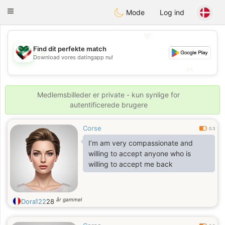
Kuwait
Chat
Toggle
Mode
Log ind
navigation
💖
Find dit perfekte match
💖
Download vores datingapp nu!
💕
💕
Medlemsbilleder er private - kun synlige for
autentificerede brugere
Corse
0.3
I’m am very compassionate and
willing to accept anyone who is
willing to accept me back
år gammel
Dora122
28