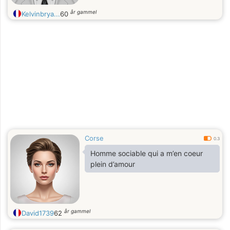
år gammel
Kelvinbrya...
60
Corse
0.3
Homme sociable qui a m’en coeur
plein d’amour
år gammel
David1739
62