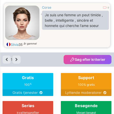
Corse
0
Je suis une femme un peut timide ,
belle , intelligente , sincère et
honnete qui cherche l'ame soeur
år gammel
Silvia
35
1
Søg efter kriterier
Gratis
Support
%
100
100% gratis
Gratis tjenester
Lyttende moderatorer
Seriøs
Besøgende
kvalitetsprofiler
Meget besøgt