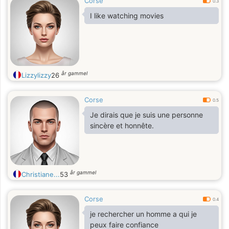
Corse
0.3
I like watching movies
år gammel
Lizzylizzy
26
Corse
0.5
Je dirais que je suis une personne
sincère et honnête.
år gammel
Christiane...
53
Corse
0.4
je rechercher un homme a qui je
peux faire confiance