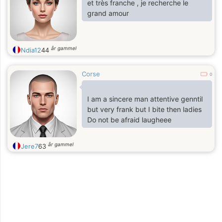
et très franche , je recherche le
grand amour
år gammel
Ndia12
44
Corse
0
I am a sincere man attentive genntil
but very frank but I bite then ladies
Do not be afraid laugheee
år gammel
Jere7
63