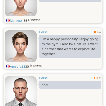
år gammel
Matine21
55
Corse
0.4
I'm a happy personality i enjoy going
to the gym. i also love nature. I want
a partner that wants to explore life
together
år gammel
Anniefa23
30
Corse
0.1
cool