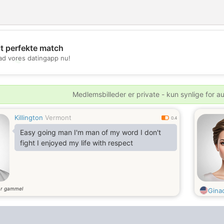
it perfekte match
d vores datingapp nu!
💖
💕
Medlemsbilleder er private - kun synlige for a
Killington
Vermont
0.4
Easy going man I'm man of my word I don't
fight I enjoyed my life with respect
år gammel
Ginac