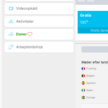
Videoopkald
Gratis
Aktiviteter
%
100
Gratis tjen
Doner
Arbejdstidslinje
Møder efter land
Frankrig
Belgien
Spanien
Italien
Sverige