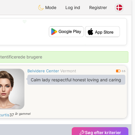
Mode
Log ind
Registrer
💖
💕
utentificerede brugere
Belvidere Center
Vermont
0.5
Calm lady respectful honest loving and caring
år gammel
urtis
37
Søg efter kriterier