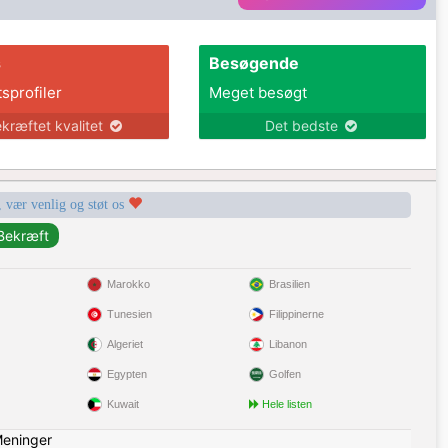
s
Besøgende
tsprofiler
Meget besøgt
kræftet kvalitet
Det bedste
, vær venlig og støt os
Marokko
Brasilien
Tunesien
Filippinerne
Algeriet
Libanon
Egypten
Golfen
Kuwait
Hele listen
eninger