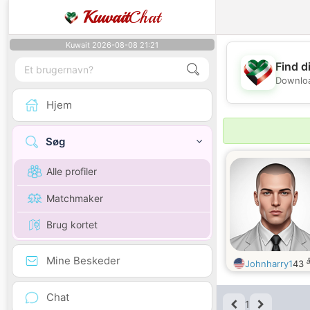
Kuwait
Chat
Kuwait 2026-08-08 21:21
Find d
Downloa
Hjem
Søg
Alle profiler
Matchmaker
Brug kortet
Mine Beskeder
Johnharry1
43
Chat
1