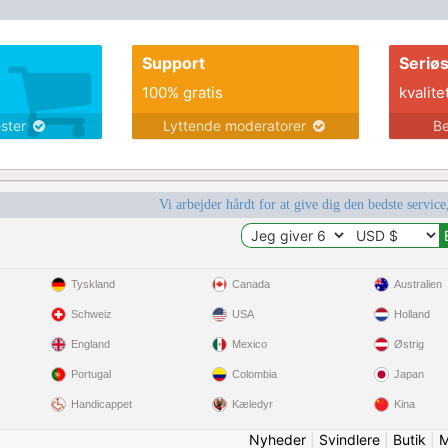
Support
Seriø
100% gratis
kvalite
ester
Lyttende moderatorer
Be
Vi arbejder hårdt for at give dig den bedste service
Tyskland
Canada
Australien
Schweiz
USA
Holland
England
Mexico
Østrig
Portugal
Colombia
Japan
Handicappet
Kæledyr
Kina
Nyheder
|
Svindlere
|
Butik
|
M