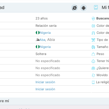
dad
Mi f
23 años
Buscan
Relación seria
Color d
Nigeria
Color d
Abia
Aba
,
Tipo de
Nigeria
Tamaño
Soltera
Peso
No especificado
Tener hi
No especificado
¿Quieres
No especificado
Movido 
Iniciar sesión
La religi
Iniciar sesión
re mí