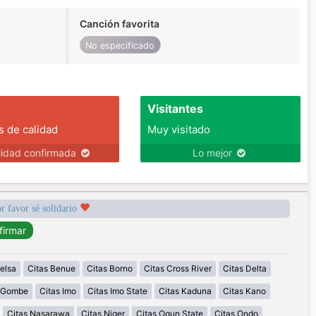
Canción favorita
No especificado
Visitantes
s de calidad
Muy visitado
lidad confirmada
Lo mejor
r favor sé solidario
elsa
Citas Benue
Citas Borno
Citas Cross River
Citas Delta
s Gombe
Citas Imo
Citas Imo State
Citas Kaduna
Citas Kano
Citas Nasarawa
Citas Niger
Citas Ogun State
Citas Ondo