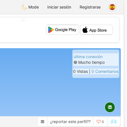
Mode
Iniciar sesión
Registrarse
💖
💕
última conexión
Mucho tiempo
0 Vistas |
0 Comentarios
¿reportar este perfil??
0