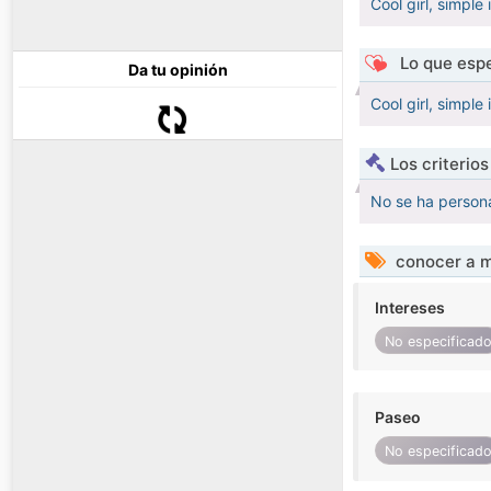
Cool girl, simple 
Lo que espe
Da tu opinión
Cool girl, simple 
Los criterio
No se ha persona
conocer a m
Intereses
No especificad
Paseo
No especificad