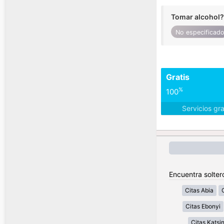
Tomar alcohol?
No especificad
Gratis
%
100
Servicios gr
Encuentra soltero
Citas Abia
Citas Ebonyi
Citas Katsi