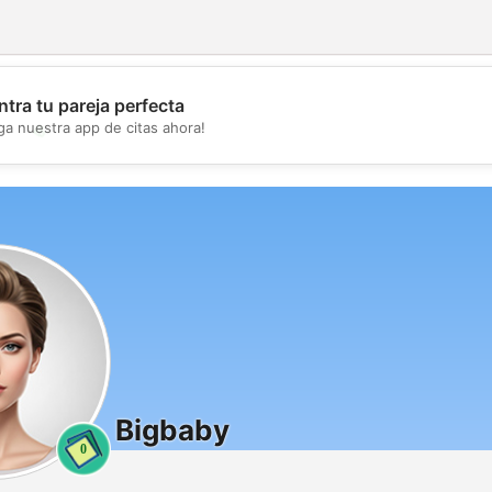
tra tu pareja perfecta
💖
ga nuestra app de citas ahora!
💕
Bigbaby
0