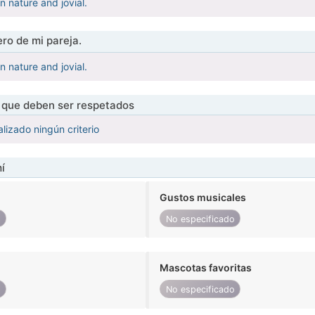
in nature and jovial.
ro de mi pareja.
in nature and jovial.
s que deben ser respetados
lizado ningún criterio
í
Gustos musicales
o
No especificado
Mascotas favoritas
o
No especificado