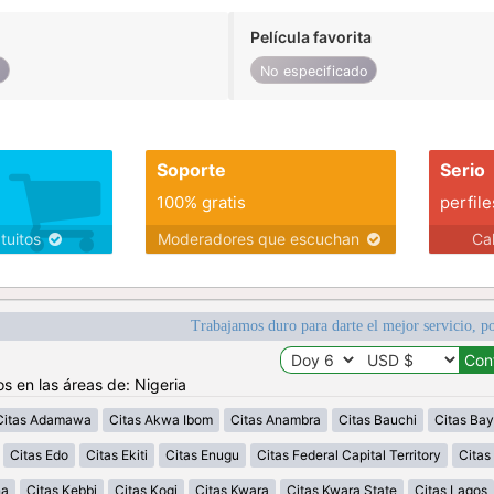
Película favorita
o
No especificado
Soporte
Serio
100% gratis
perfile
atuitos
Moderadores que escuchan
Ca
Trabajamos duro para darte el mejor servicio, po
s en las áreas de: Nigeria
Citas Adamawa
Citas Akwa Ibom
Citas Anambra
Citas Bauchi
Citas Bay
Citas Edo
Citas Ekiti
Citas Enugu
Citas Federal Capital Territory
Cita
na
Citas Kebbi
Citas Kogi
Citas Kwara
Citas Kwara State
Citas Lagos