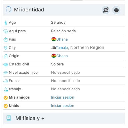
Mi identidad
Age
29 años
Aquí para
Relación seria
País
Ghana
Northern Region
City
Tamale
,
Origin
Ghana
Estado civil
Soltera
Nivel académico
No especificado
Fumar
No especificado
trabajo
No especificado
Mis amigos
Iniciar sesión
Unido
Iniciar sesión
Mi física y +