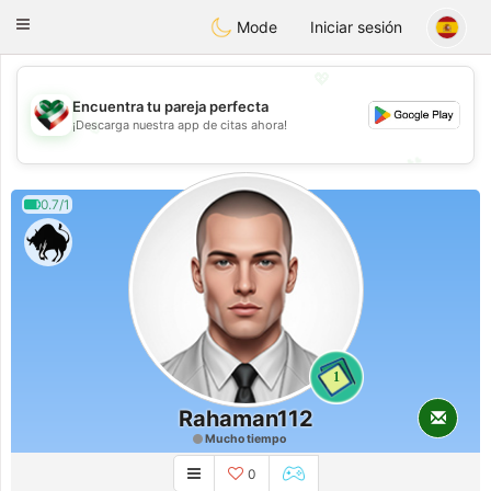
Kuwait
Chat
Toggle
Mode
Iniciar sesión
navigation
💖
Encuentra tu pareja perfecta
💖
¡Descarga nuestra app de citas ahora!
💕
💕
0.7/1
1
Rahaman112
Mucho tiempo
0