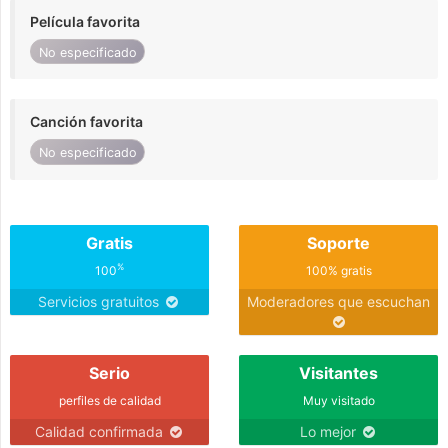
Película favorita
No especificado
Canción favorita
No especificado
Gratis
Soporte
%
100
100% gratis
Servicios gratuitos
Moderadores que escuchan
Serio
Visitantes
perfiles de calidad
Muy visitado
Calidad confirmada
Lo mejor