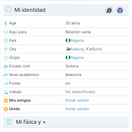
Mi identidad
Age
30 años
Aquí para
Relación seria
País
Nigeria
Kaduna
City
Kaduna
,
Origin
Nigeria
Estado civil
Soltera
Nivel académico
Maestría
Fumar
no
trabajo
No especificado
Mis amigos
Iniciar sesión
Unido
Iniciar sesión
Mi física y +