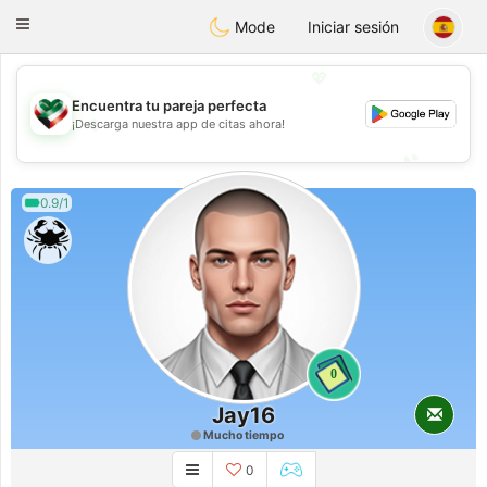
Kuwait
Chat
Toggle
Mode
Iniciar sesión
navigation
💖
Encuentra tu pareja perfecta
💖
¡Descarga nuestra app de citas ahora!
💕
💕
0.9/1
0
Jay16
Mucho tiempo
0