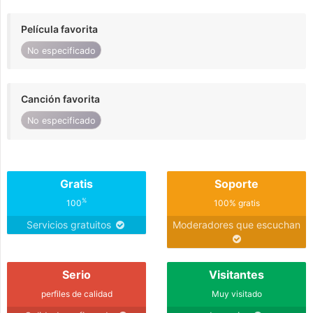
Película favorita
No especificado
Canción favorita
No especificado
Gratis
Soporte
%
100
100% gratis
Servicios gratuitos
Moderadores que escuchan
Serio
Visitantes
perfiles de calidad
Muy visitado