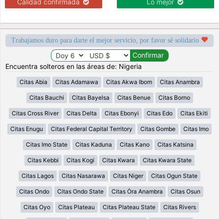
Calidad confirmada
Lo mejor
Trabajamos duro para darte el mejor servicio, por favor sé solidario
Encuentra solteros en las áreas de: Nigeria
Citas Abia
Citas Adamawa
Citas Akwa Ibom
Citas Anambra
Citas Bauchi
Citas Bayelsa
Citas Benue
Citas Borno
Citas Cross River
Citas Delta
Citas Ebonyi
Citas Edo
Citas Ekiti
Citas Enugu
Citas Federal Capital Territory
Citas Gombe
Citas Imo
Citas Imo State
Citas Kaduna
Citas Kano
Citas Katsina
Citas Kebbi
Citas Kogi
Citas Kwara
Citas Kwara State
Citas Lagos
Citas Nasarawa
Citas Niger
Citas Ogun State
Citas Ondo
Citas Ondo State
Citas Ȯra Anambra
Citas Osun
Citas Oyo
Citas Plateau
Citas Plateau State
Citas Rivers