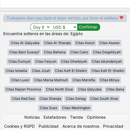
Trabajamos duro para darte el mejor servicio, por favor sé solidario
Encuentra solteros en las áreas de: Egipto
Citas Al-Qalyubia
Citas Al-Sharqia
Citas Assiut
Citas Aswan
Citas Bani Suwayf
Citas Beheira
Citas Cairo
Citas Daqahliyah
Citas Dumyat
Citas Faiyum
Citas Gharbiyah
Citas Iskandariyah
Citas Ismailia
Citas Jizah
Citas Kafr El Sheikh
Citas Kafr El-Sheikh
Citas Luxor
Citas Marsa Matrouh
Citas Menofia
Citas Minya
Citas Najran Province
Citas North Sinai
Citas Qalyubia
Citas Qena
Citas Red Sea
Citas Sharqia
Citas Sohag
Citas South Sinai
Citas Suez
Citas Washington
Noticias
|
Estafadores
|
Tienda
|
Opiniones
Cookies y RGPD
|
Publicidad
|
Acerca de nosotros
|
Privacidad
|