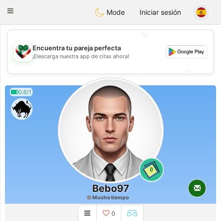
Kuwait
Chat
Toggle
Mode
Iniciar sesión
navigation
💖
Encuentra tu pareja perfecta
💖
¡Descarga nuestra app de citas ahora!
💕
💕
0.6/1
0
Bebo97
Mucho tiempo
0