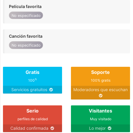
Película favorita
No especificado
Canción favorita
No especificado
Gratis
Soporte
%
100
100% gratis
Servicios gratuitos
Moderadores que escuchan
Serio
Visitantes
perfiles de calidad
Muy visitado
Calidad confirmada
Lo mejor