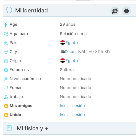
Mi identidad
Age
29 años
Aquí para
Relación seria
País
Egipto
Kafr El-Sheikh
City
Disuq
,
Origin
Egipto
Estado civil
Soltera
Nivel académico
No especificado
Fumar
No especificado
trabajo
No especificado
Mis amigos
Iniciar sesión
Unido
Iniciar sesión
Mi física y +