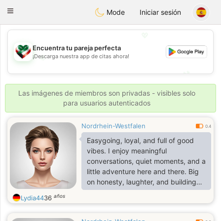
Kuwait
Chat
Toggle
Mode
Iniciar sesión
navigation
💖
Encuentra tu pareja perfecta
💖
¡Descarga nuestra app de citas ahora!
💕
💕
Las imágenes de miembros son privadas - visibles solo
para usuarios autenticados
Nordrhein-Westfalen
0.4
Easygoing, loyal, and full of good
vibes. I enjoy meaningful
conversations, quiet moments, and a
little adventure here and there. Big
on honesty, laughter, and building
genuine connections. If you can
años
Lydia44
36
match my energy and keep things
real, we’ll get along just fine.