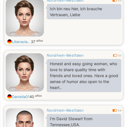
Nordrhein-Westfalen
0.3
Ich bin neu hier, ich brauche
Vertrauen, Liebe
años
Lilianacla...
37
Nordrhein-Westfalen
0.1
Honest and easy going woman, who
love to share quality time with
friends and loved ones. Have a good
sense of humor also open to the
heart..
años
Daniella01
40
Nordrhein-Westfalen
0.4
I'm David Stewart from
Tennessee,USA.