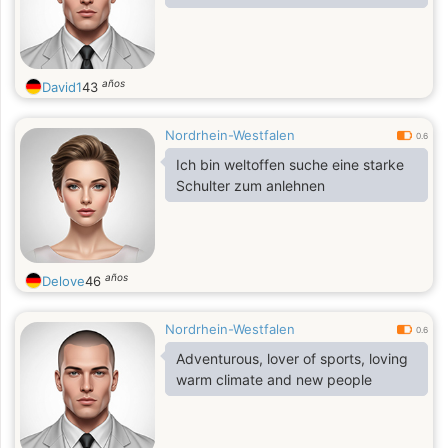
años
David1
43
Nordrhein-Westfalen
0.6
Ich bin weltoffen suche eine starke
Schulter zum anlehnen
años
Delove
46
Nordrhein-Westfalen
0.6
Adventurous, lover of sports, loving
warm climate and new people