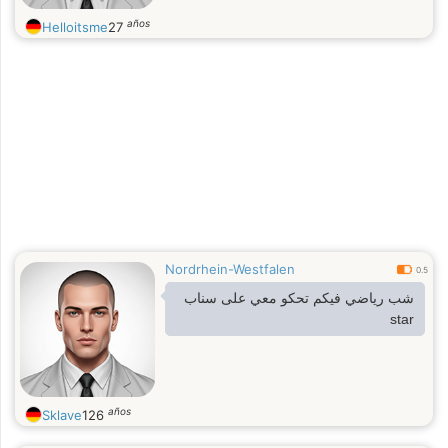
años
Helloitsme
27
Nordrhein-Westfalen
0.5
شب رياضي فيكم تحكو معي على سناب
star
años
Sklave
126