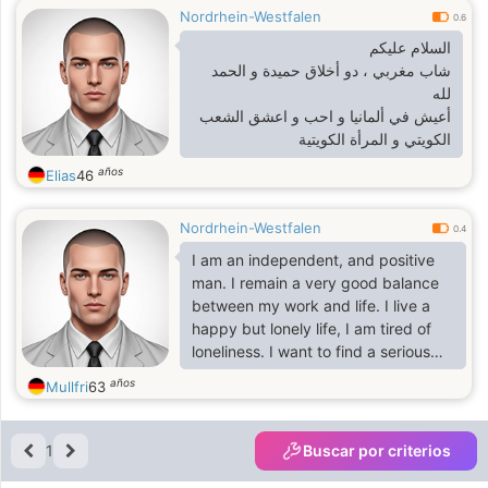
Nordrhein-Westfalen
0.6
السلام عليكم
شاب مغربي ، دو أخلاق حميدة و الحمد
لله
أعيش في ألمانيا و احب و اعشق الشعب
الكويتي و المرأة الكويتية
años
Elias
46
Nordrhein-Westfalen
0.4
I am an independent, and positive
man. I remain a very good balance
between my work and life. I live a
happy but lonely life, I am tired of
loneliness. I want to find a serious
wife to build a warm home together.
años
Mullfri
63
I will be a romantic and sweet
husband. Are you willing to give your
love and heart to me and let me to
1
Buscar por criterios
be the man who can accompany