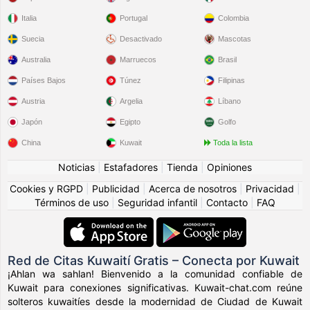
Italia
Portugal
Colombia
Suecia
Desactivado
Mascotas
Australia
Marruecos
Brasil
Países Bajos
Túnez
Filipinas
Austria
Argelia
Líbano
Japón
Egipto
Golfo
China
Kuwait
Toda la lista
Noticias
|
Estafadores
|
Tienda
|
Opiniones
Cookies y RGPD
|
Publicidad
|
Acerca de nosotros
|
Privacidad
|
Términos de uso
|
Seguridad infantil
|
Contacto
|
FAQ
Red de Citas Kuwaití Gratis – Conecta por Kuwait
¡Ahlan wa sahlan! Bienvenido a la comunidad confiable de
Kuwait para conexiones significativas. Kuwait-chat.com reúne
solteros kuwaitíes desde la modernidad de Ciudad de Kuwait