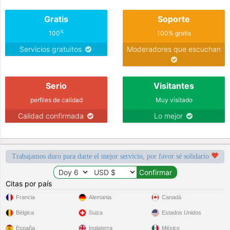
you and love you forever?
Gratis
Soporte
%
100
100% gratis
Servicios gratuitos
Moderadores que escuchan
Serio
Visitantes
perfiles de calidad
Muy visitado
Calidad confirmada
Lo mejor
Trabajamos duro para darte el mejor servicio, por favor sé solidario
Citas por país
Francia
Alemania
Canadá
Bélgica
Suiza
Estados Unidos
España
Inglaterra
México