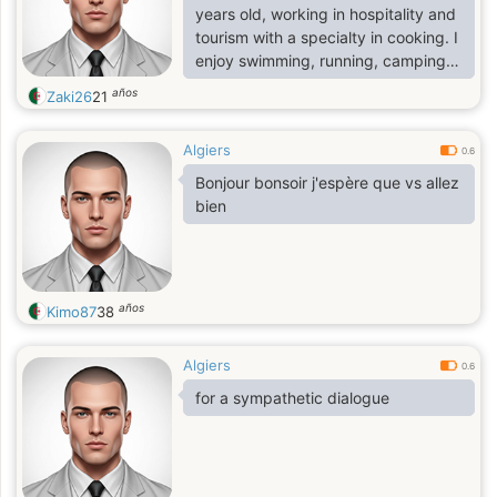
years old, working in hospitality and
tourism with a specialty in cooking. I
enjoy swimming, running, camping,
and occasionally reading books, and
años
Zaki26
21
I love music that lifts the mood. I
enjoy fun, adventure, and
Algiers
appreciating the simple moments in
0.6
life. I’m looking for a serious
Bonjour bonsoir j'espère que vs allez
relationship with someone
bien
respectful, who enjoys honest
conversations and discovering new
exp
años
Kimo87
38
Algiers
0.6
for a sympathetic dialogue