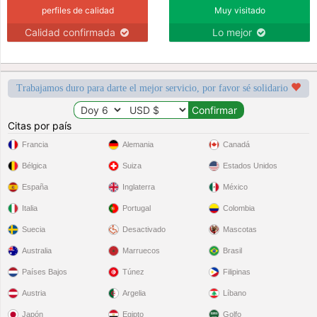
perfiles de calidad
Muy visitado
Calidad confirmada
Lo mejor
Trabajamos duro para darte el mejor servicio, por favor sé solidario
Citas por país
Francia
Alemania
Canadá
Bélgica
Suiza
Estados Unidos
España
Inglaterra
México
Italia
Portugal
Colombia
Suecia
Desactivado
Mascotas
Australia
Marruecos
Brasil
Países Bajos
Túnez
Filipinas
Austria
Argelia
Líbano
Japón
Egipto
Golfo