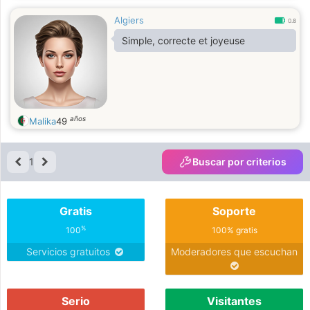
Algiers
0.8
Simple, correcte et joyeuse
años
Malika
49
1
Buscar por criterios
Gratis
Soporte
%
100
100% gratis
Servicios gratuitos
Moderadores que escuchan
Serio
Visitantes