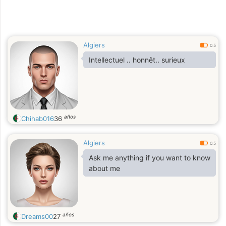
Algiers
0.5
Intellectuel .. honnêt.. surieux
años
Chihab016
36
Algiers
0.5
Ask me anything if you want to know
about me
años
Dreams00
27