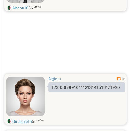
años
Abdou16
36
Algiers
0.1
12345678910111213141516171920
años
Ginaloveth
56