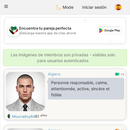
Kuwait
Chat
Toggle
Mode
Iniciar sesión
navigation
💖
Encuentra tu pareja perfecta
💖
¡Descarga nuestra app de citas ahora!
💕
💕
Las imágenes de miembros son privadas - visibles solo
para usuarios autenticados
Algiers
0.8
Personne responsable, calme,
attentionnée, active, sincère et
fidèle
años
Mouradoy64
61