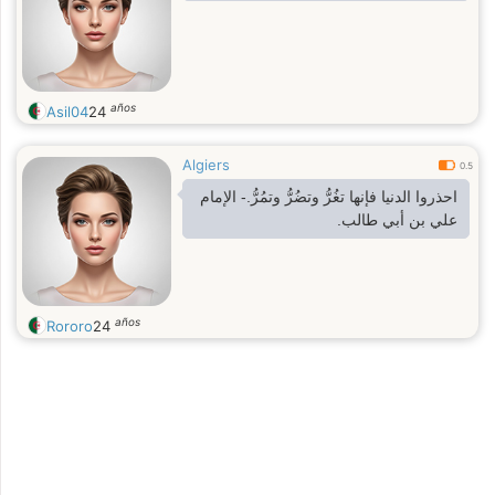
años
Asil04
24
Algiers
0.5
احذروا الدنيا فإنها تغُرُّ وتضُرُّ وتمُرُّ.- الإمام
علي بن أبي طالب.
años
Rororo
24