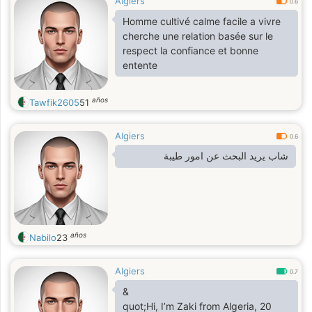
Algiers
0.6
Homme cultivé calme facile a vivre
cherche une relation basée sur le
respect la confiance et bonne
entente
años
Tawfik2605
51
Algiers
0.6
شاب يريد البحث عن امور طيبة
años
Nabilo
23
Algiers
0.7
&
quot;Hi, I’m Zaki from Algeria, 20