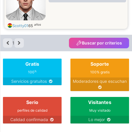
años
Scotty01
65
1
Buscar por criterios
Gratis
Soporte
%
100
100% gratis
Servicios gratuitos
Moderadores que escuchan
Serio
Visitantes
perfiles de calidad
Muy visitado
Calidad confirmada
Lo mejor