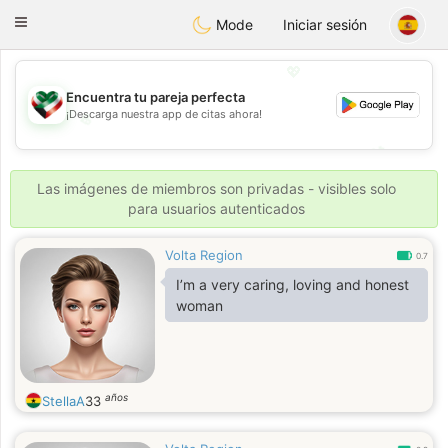
Kuwait
Chat
Toggle
Mode
Iniciar sesión
navigation
💖
Encuentra tu pareja perfecta
¡Descarga nuestra app de citas ahora!
💖
💕
💕
Las imágenes de miembros son privadas - visibles solo
para usuarios autenticados
Volta Region
0.7
I’m a very caring, loving and honest
woman
años
StellaA
33