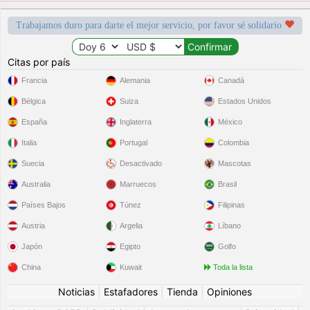
Trabajamos duro para darte el mejor servicio, por favor sé solidario
Citas por país
Francia
Alemania
Canadá
Bélgica
Suiza
Estados Unidos
España
Inglaterra
México
Italia
Portugal
Colombia
Suecia
Desactivado
Mascotas
Australia
Marruecos
Brasil
Países Bajos
Túnez
Filipinas
Austria
Argelia
Líbano
Japón
Egipto
Golfo
China
Kuwait
Toda la lista
Noticias
|
Estafadores
|
Tienda
|
Opiniones