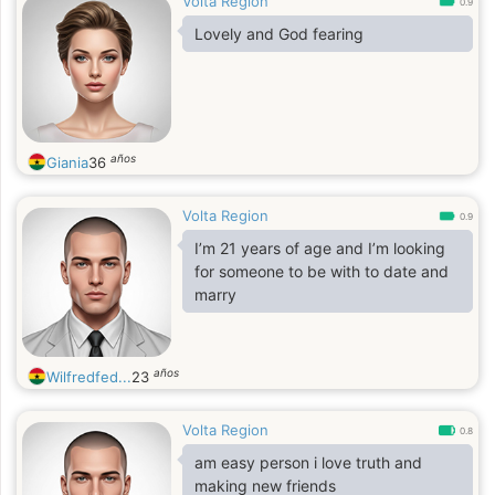
Volta Region
0.9
Lovely and God fearing
años
Giania
36
Volta Region
0.9
I’m 21 years of age and I’m looking
for someone to be with to date and
marry
años
Wilfredfed...
23
Volta Region
0.8
am easy person i love truth and
making new friends