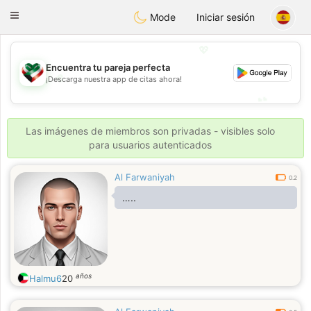
Kuwait
Chat
Toggle
Mode
Iniciar sesión
navigation
💖
Encuentra tu pareja perfecta
💖
¡Descarga nuestra app de citas ahora!
💕
💕
Las imágenes de miembros son privadas - visibles solo
para usuarios autenticados
Al Farwaniyah
0.2
…..
años
Halmu6
20