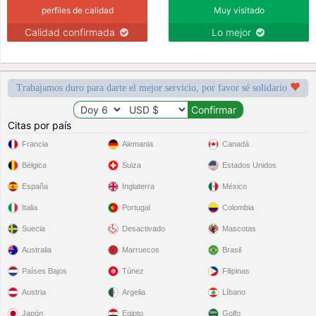
perfiles de calidad
Muy visitado
Calidad confirmada
Lo mejor
Trabajamos duro para darte el mejor servicio, por favor sé solidario
Citas por país
Francia
Alemania
Canadá
Bélgica
Suiza
Estados Unidos
España
Inglaterra
México
Italia
Portugal
Colombia
Suecia
Desactivado
Mascotas
Australia
Marruecos
Brasil
Países Bajos
Túnez
Filipinas
Austria
Argelia
Líbano
Japón
Egipto
Golfo