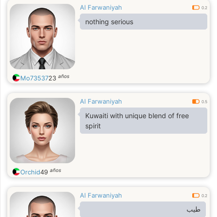
Al Farwaniyah
0.2
nothing serious
años
Mo73537
23
Al Farwaniyah
0.5
Kuwaiti with unique blend of free
spirit
años
Orchid
49
Al Farwaniyah
0.2
طيب