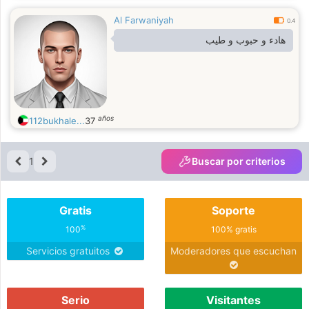
Al Farwaniyah
0.4
هادء و حبوب و طيب
años
112bukhale...
37
1
Buscar por criterios
Gratis
Soporte
%
100
100% gratis
Servicios gratuitos
Moderadores que escuchan
Serio
Visitantes