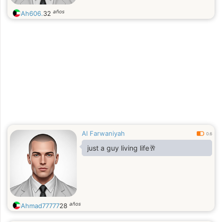
años
Ah606.
32
Al Farwaniyah
0.6
just a guy living life🥂
años
Ahmad77777
28