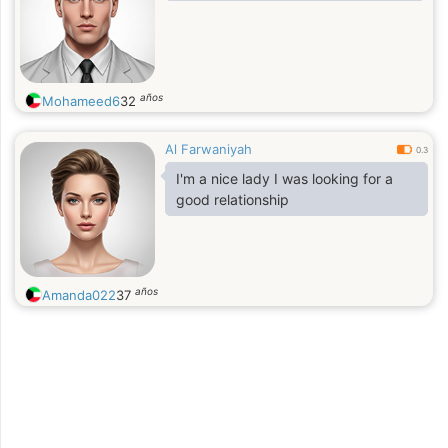
años
Mohameed6
32
Al Farwaniyah
0.3
I'm a nice lady I was looking for a
good relationship
años
Amanda022
37