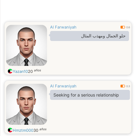
Al Farwaniyah
0.6
حلو الجمال ومهذب المثال
años
Yazan10
20
Al Farwaniyah
0.3
Seeking for a serious relationship
años
Hmztm000
30