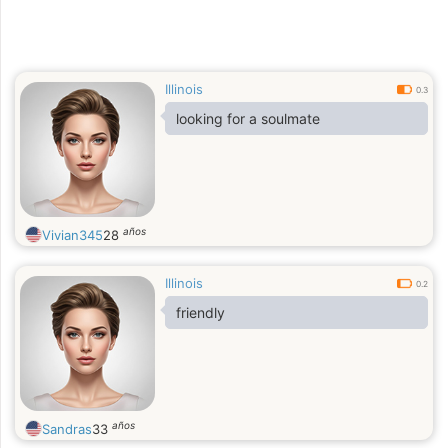
Illinois
0.3
looking for a soulmate
años
Vivian345
28
Illinois
0.2
friendly
años
Sandras
33