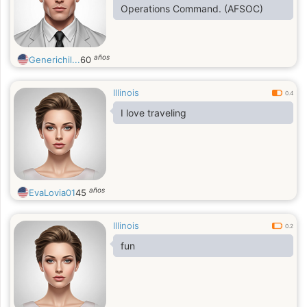
Operations Command. (AFSOC)
años
Generichil...
60
Illinois
0.4
I love traveling
años
EvaLovia01
45
Illinois
0.2
fun