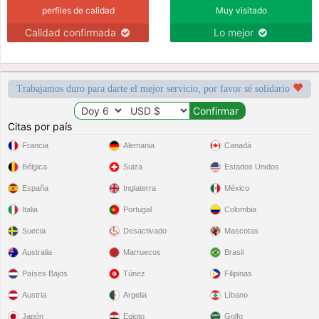
perfiles de calidad
Muy visitado
Calidad confirmada
Lo mejor
Trabajamos duro para darte el mejor servicio, por favor sé solidario
Citas por país
Francia
Alemania
Canadá
Bélgica
Suiza
Estados Unidos
España
Inglaterra
México
Italia
Portugal
Colombia
Suecia
Desactivado
Mascotas
Australia
Marruecos
Brasil
Países Bajos
Túnez
Filipinas
Austria
Argelia
Líbano
Japón
Egipto
Golfo