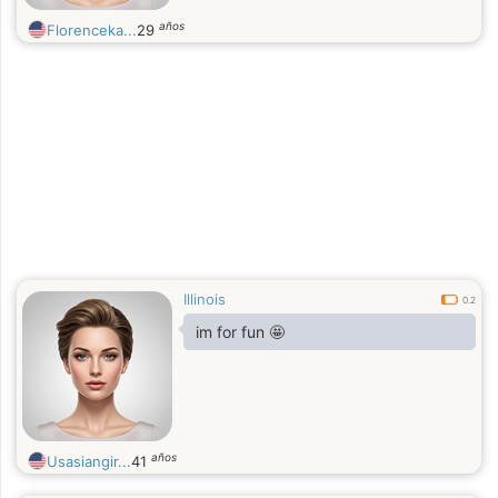
años
Florenceka...
29
Illinois
0.2
im for fun 🤩
años
Usasiangir...
41