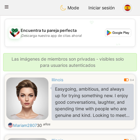
Kuwait
Chat
Toggle
Mode
Iniciar sesión
navigation
💖
Encuentra tu pareja perfecta
💖
¡Descarga nuestra app de citas ahora!
💕
💕
Las imágenes de miembros son privadas - visibles solo
para usuarios autenticados
Illinois
0.4
Easygoing, ambitious, and always
up for trying something new. I enjoy
good conversations, laughter, and
spending time with people who are
genuine and kind. Looking to meet
someone who values honesty,
años
Mariam2807
30
enjoys making memories, and is
ready for a meaningful connection.