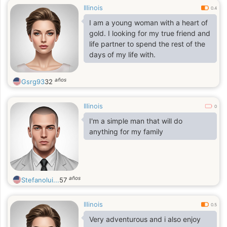
Illinois
0.4
I am a young woman with a heart of
gold. I looking for my true friend and
life partner to spend the rest of the
days of my life with.
años
Gsrg93
32
Illinois
0
I'm a simple man that will do
anything for my family
años
Stefanolui...
57
Illinois
0.5
Very adventurous and i also enjoy