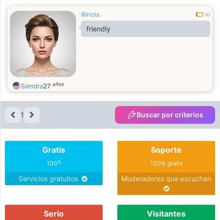
Illinois
0.1
friendly
años
Samdra
27
1
Buscar por criterios
Gratis
Soporte
%
100
100% gratis
Servicios gratuitos
Moderadores que escuchan
Serio
Visitantes