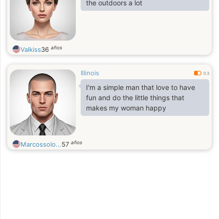
the outdoors a lot
años
Valkiss
36
Illinois
0.3
I'm a simple man that love to have
fun and do the little things that
makes my woman happy
años
Marcossolo...
57