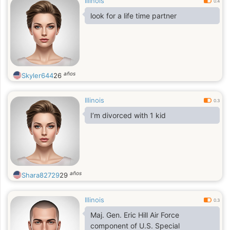
Illinois
0.4
look for a life time partner
años
Skyler644
26
Illinois
0.3
I’m divorced with 1 kid
años
Shara82729
29
Illinois
0.3
Maj. Gen. Eric Hill Air Force
component of U.S. Special