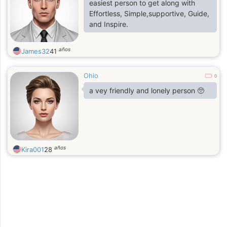
easiest person to get along with
Effortless, Simple,supportive, Guide,
and Inspire.
años
James32
41
Ohio
0
a vey friendly and lonely person 🥺
años
Kira001
28