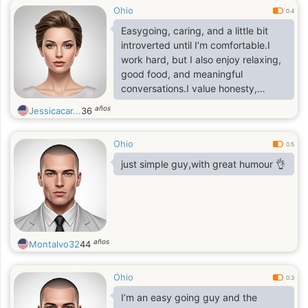
Ohio
0.4
Easygoing, caring, and a little bit
introverted until I’m comfortable.I
work hard, but I also enjoy relaxing,
good food, and meaningful
conversations.I value honesty,
respect, and consistency.Looking
años
Jessicacar...
36
for something real no games, no
drama.
Ohio
0.5
just simple guy,with great humour 👌
años
Montalvo32
44
Ohio
0.3
I’m an easy going guy and the