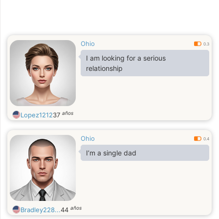
Ohio
0.3
I am looking for a serious
relationship
años
Lopez1212
37
Ohio
0.4
I’m a single dad
años
Bradley228...
44