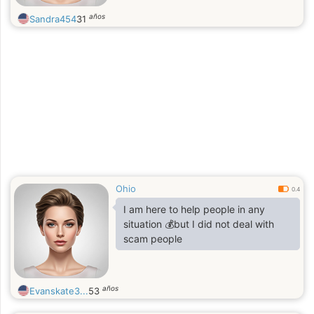
años
Sandra454
31
Ohio
0.4
I am here to help people in any
situation 💰but I did not deal with
scam people
años
Evanskate3...
53