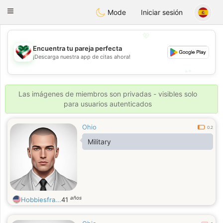
Kuwait
Chat
Toggle
Mode
Iniciar sesión
navigation
💖
Encuentra tu pareja perfecta
💖
¡Descarga nuestra app de citas ahora!
💕
💕
Las imágenes de miembros son privadas - visibles solo
para usuarios autenticados
Ohio
0.2
Military
años
Hobbiesfra...
41