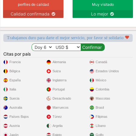
perfiles de calidad
Muy visitado
Calidad confirmada
Lo mejor
Trabajamos duro para darte el mejor servicio, por favor sé solidario
Citas por país
Francia
Alemania
Canadá
Bélgica
Suiza
Estados Unidos
España
Inglaterra
México
Italia
Portugal
Colombia
Suecia
Desactivado
Mascotas
Australia
Marruecos
Brasil
Países Bajos
Túnez
Filipinas
Austria
Argelia
Líbano
Japón
Egipto
Golfo