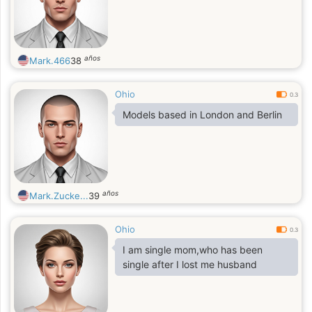
años
Mark.466
38
Ohio
0.3
Models based in London and Berlin
años
Mark.Zucke...
39
Ohio
0.3
I am single mom,who has been
single after I lost me husband