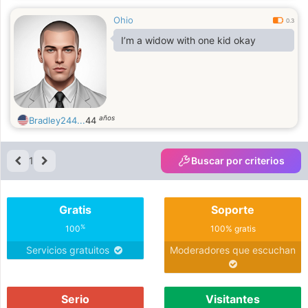
Ohio
0.3
I’m a widow with one kid okay
años
Bradley244...
44
1
Buscar por criterios
Gratis
Soporte
%
100
100% gratis
Servicios gratuitos
Moderadores que escuchan
Serio
Visitantes