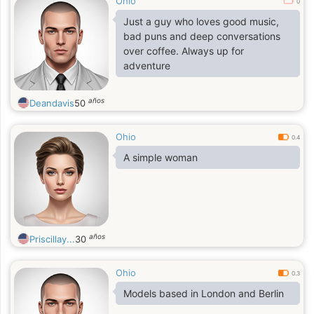
Ohio
0
Just a guy who loves good music,
bad puns and deep conversations
over coffee. Always up for
adventure
años
Deandavis
50
Ohio
0.4
A simple woman
años
Priscillay...
30
Ohio
0.3
Models based in London and Berlin