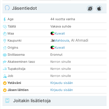
Jäsentiedot
Age
44 vuotta vanha
Täällä
Vakava suhde
Maa
Kuwait
Al Ahmadi
Kaupunki
Mahboula
,
Origins
Kuwait
Siviiliasema
Eronnut
Akateeminen taso
Kerron sinulle
Tupakoitsija
Kerron sinulle
Job
Kerron sinulle
Ystäväni
Kirjaudu sisään
Jäsen lähtien
Kirjaudu sisään
Joitakin lisätietoja