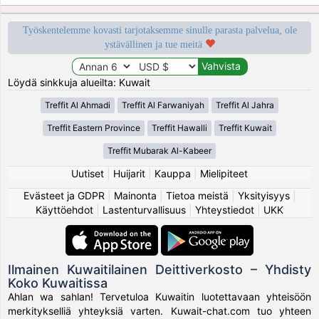
Työskentelemme kovasti tarjotaksemme sinulle parasta palvelua, ole
ystävällinen ja tue meitä
Löydä sinkkuja alueilta: Kuwait
Treffit Al Ahmadi
Treffit Al Farwaniyah
Treffit Al Jahra
Treffit Eastern Province
Treffit Hawalli
Treffit Kuwait
Treffit Mubarak Al-Kabeer
Uutiset
|
Huijarit
|
Kauppa
|
Mielipiteet
Evästeet ja GDPR
|
Mainonta
|
Tietoa meistä
|
Yksityisyys
|
Käyttöehdot
|
Lastenturvallisuus
|
Yhteystiedot
|
UKK
Ilmainen Kuwaitilainen Deittiverkosto – Yhdisty
Koko Kuwaitissa
Ahlan wa sahlan! Tervetuloa Kuwaitin luotettavaan yhteisöön
merkitykselliä yhteyksiä varten. Kuwait-chat.com tuo yhteen