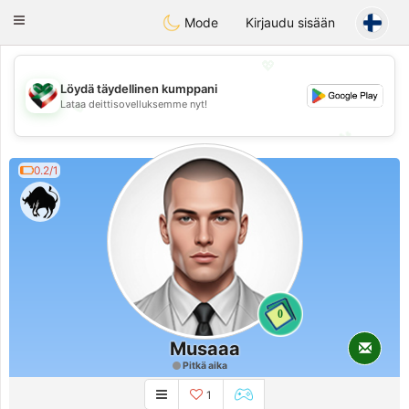
Kuwait
Chat
Toggle
Mode
Kirjaudu sisään
navigation
💖
Löydä täydellinen kumppani
Lataa deittisovelluksemme nyt!
💖
💕
💕
0.2/1
0
Musaaa
Pitkä aika
1