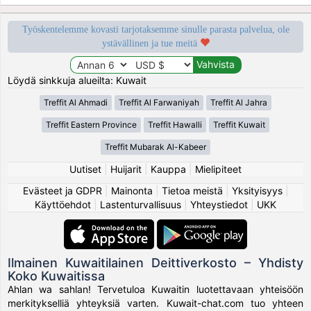
Työskentelemme kovasti tarjotaksemme sinulle parasta palvelua, ole
ystävällinen ja tue meitä
Löydä sinkkuja alueilta: Kuwait
Treffit Al Ahmadi
Treffit Al Farwaniyah
Treffit Al Jahra
Treffit Eastern Province
Treffit Hawalli
Treffit Kuwait
Treffit Mubarak Al-Kabeer
Uutiset
|
Huijarit
|
Kauppa
|
Mielipiteet
Evästeet ja GDPR
|
Mainonta
|
Tietoa meistä
|
Yksityisyys
|
Käyttöehdot
|
Lastenturvallisuus
|
Yhteystiedot
|
UKK
Ilmainen Kuwaitilainen Deittiverkosto – Yhdisty
Koko Kuwaitissa
Ahlan wa sahlan! Tervetuloa Kuwaitin luotettavaan yhteisöön
merkitykselliä yhteyksiä varten. Kuwait-chat.com tuo yhteen