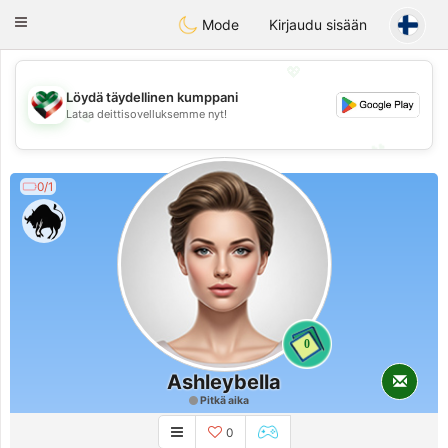
Kuwait
Chat
Toggle
Mode
Kirjaudu sisään
navigation
💖
Löydä täydellinen kumppani
💖
Lataa deittisovelluksemme nyt!
💕
💕
0/1
0
Ashleybella
Pitkä aika
0