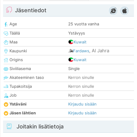
Jäsentiedot
Age
25 vuotta vanha
Täällä
Ystävyys
Maa
Kuwait
Al Jahra
Kaupunki
Fardaws
,
Origins
Kuwait
Siviiliasema
Single
Akateeminen taso
Kerron sinulle
Tupakoitsija
Kerron sinulle
Job
Kerron sinulle
Ystäväni
Kirjaudu sisään
Jäsen lähtien
Kirjaudu sisään
Joitakin lisätietoja