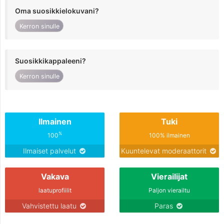
Oma suosikkielokuvani?
Kerron sinulle
Suosikkikappaleeni?
Kerron sinulle
Ilmainen
Tuki
%
100
100% ilmainen
Ilmaiset palvelut
Kuuntelevat moderaattorit
Vakava
Vierailijat
laatuprofiilit
Paljon vierailtu
Vahvistettu laatu
Paras