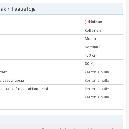
akin lisätietoja
n
Nainen
Keltainen
Musta
normaali
160 cm
60 Kg
pset
Kerron sinulle
o saada lapsia
Kerron sinulle
kaupunki / maa rakkaudeksi
Kerron sinulle
Kerron sinulle