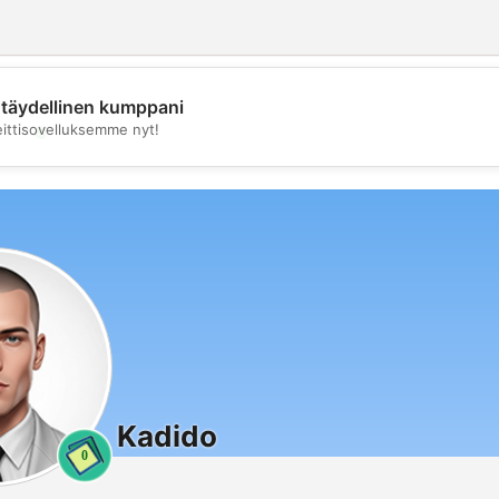
täydellinen kumppani
💖
eittisovelluksemme nyt!
💕
Kadido
0