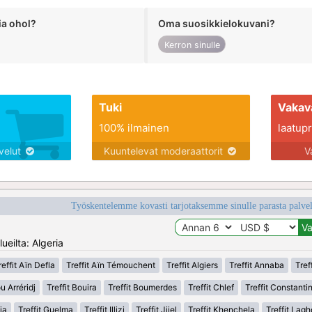
ia ohol?
Oma suosikkielokuvani?
Kerron sinulle
Tuki
Vakav
100% ilmainen
laatupro
lvelut
Kuuntelevat moderaattorit
V
Työskentelemme kovasti tarjotaksemme sinulle parasta palvelu
ueilta: Algeria
reffit Aïn Defla
Treffit Aïn Témouchent
Treffit Algiers
Treffit Annaba
Tref
u Arréridj
Treffit Bouira
Treffit Boumerdes
Treffit Chlef
Treffit Constanti
ia
Treffit Guelma
Treffit Illizi
Treffit Jijel
Treffit Khenchela
Treffit Lag