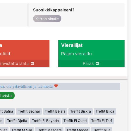
Suosikkikappaleeni?
Kerron sinulle
a
Vierailijat
fiilit
Paljon vierailtu
ahvistettu laatu
Paras
a, ole ystävällinen ja tue meitä
fit Batna
Treffit Béchar
Treffit Béjaïa
Treffit Biskra
Treffit Blida
ne
Treffit Djelfa
Treffit El Bayadh
Treffit El Oued
Treffit El Tarf
houat
Treffit M Sila
Treffit Mascara
Treffit Medea
Treffit Mila