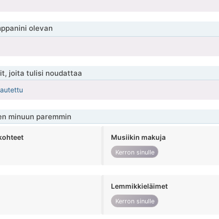
ppanini olevan
t, joita tulisi noudattaa
kautettu
en minuun paremmin
kohteet
Musiikin makuja
Kerron sinulle
Lemmikkieläimet
Kerron sinulle