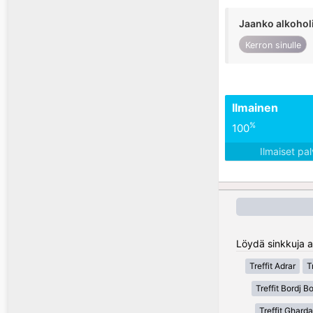
Jaanko alkohol
Kerron sinulle
Ilmainen
%
100
Ilmaiset pa
Löydä sinkkuja al
Treffit Adrar
T
Treffit Bordj Bo
Treffit Gharda