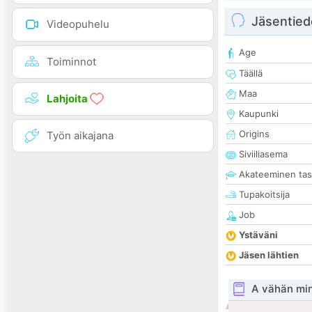
Jäsentied
Videopuhelu
Age
Toiminnot
Täällä
Maa
Lahjoita
Kaupunki
Origins
Työn aikajana
Siviiliasema
Akateeminen ta
Tupakoitsija
Job
Ystäväni
Jäsen lähtien
A vähän mi