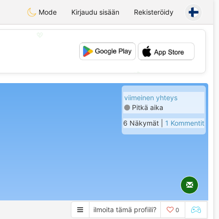
Mode
Kirjaudu sisään
Rekisteröidy
💖
💕
viimeinen yhteys
Pitkä aika
6 Näkymät |
1 Kommentit
ilmoita tämä profiili?
0