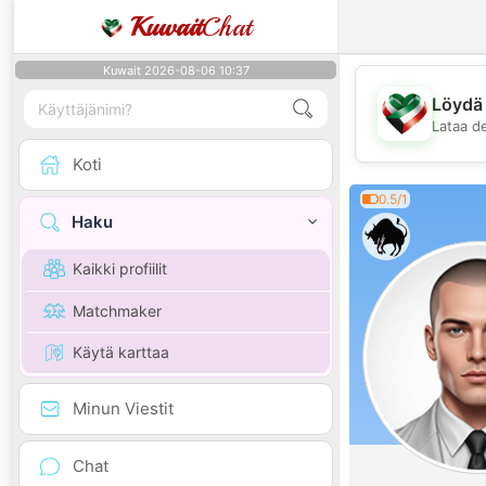
Kuwait
Chat
Kuwait 2026-08-06 10:37
Löydä 
Lataa d
Koti
0.5/1
Haku
Kaikki profiilit
Matchmaker
Käytä karttaa
Minun Viestit
Chat