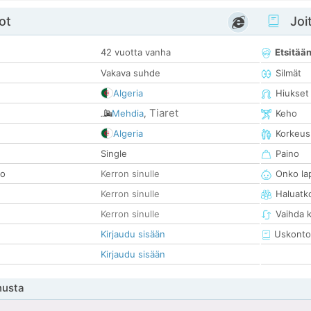
ot
Joit
42 vuotta vanha
Etsitää
Vakava suhde
Silmät
Algeria
Hiukset
Tiaret
Mehdia
,
Keho
Algeria
Korkeus
Single
Paino
so
Kerron sinulle
Onko la
Kerron sinulle
Haluatk
Kerron sinulle
Vaihda 
Kirjaudu sisään
Uskonto
Kirjaudu sisään
nusta