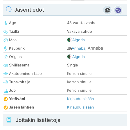
Jäsentiedot
Age
48 vuotta vanha
Täällä
Vakava suhde
Maa
Algeria
Annaba
Kaupunki
Annaba
,
Origins
Algeria
Siviiliasema
Single
Akateeminen taso
Kerron sinulle
Tupakoitsija
Kerron sinulle
Job
Kerron sinulle
Ystäväni
Kirjaudu sisään
Jäsen lähtien
Kirjaudu sisään
Joitakin lisätietoja