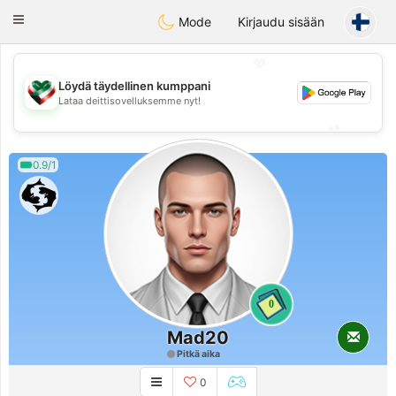
Kuwait
Chat
Toggle
Mode
Kirjaudu sisään
navigation
💖
Löydä täydellinen kumppani
💖
Lataa deittisovelluksemme nyt!
💕
💕
0.9/1
0
Mad20
Pitkä aika
0