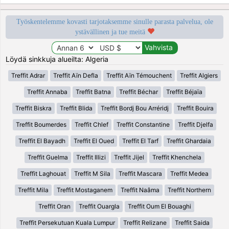
Työskentelemme kovasti tarjotaksemme sinulle parasta palvelua, ole
ystävällinen ja tue meitä
Löydä sinkkuja alueilta: Algeria
Treffit Adrar
Treffit Aïn Defla
Treffit Aïn Témouchent
Treffit Algiers
Treffit Annaba
Treffit Batna
Treffit Béchar
Treffit Béjaïa
Treffit Biskra
Treffit Blida
Treffit Bordj Bou Arréridj
Treffit Bouira
Treffit Boumerdes
Treffit Chlef
Treffit Constantine
Treffit Djelfa
Treffit El Bayadh
Treffit El Oued
Treffit El Tarf
Treffit Ghardaia
Treffit Guelma
Treffit Illizi
Treffit Jijel
Treffit Khenchela
Treffit Laghouat
Treffit M Sila
Treffit Mascara
Treffit Medea
Treffit Mila
Treffit Mostaganem
Treffit Naâma
Treffit Northern
Treffit Oran
Treffit Ouargla
Treffit Oum El Bouaghi
Treffit Persekutuan Kuala Lumpur
Treffit Relizane
Treffit Saida