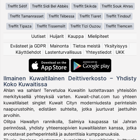
Treffit Sétif
Treffit Sidi Bel Abbès
Treffit Skikda
Treffit Souk Ahras
Treffit Tamanrasset
Treffit Tébessa
Treffit Tiaret
Treffit Tindouf
Treffit Tipaza
Treffit Tissemsilt
Treffit Tizi Ouzou
Treffit Tlemcen
Uutiset
|
Huijarit
|
Kauppa
|
Mielipiteet
Evästeet ja GDPR
|
Mainonta
|
Tietoa meistä
|
Yksityisyys
|
Käyttöehdot
|
Lastenturvallisuus
|
Yhteystiedot
|
UKK
Ilmainen Kuwaitilainen Deittiverkosto – Yhdisty
Koko Kuwaitissa
Ahlan wa sahlan! Tervetuloa Kuwaitin luotettavaan yhteisöön
merkitykselliä yhteyksiä varten. Kuwait-chat.com tuo yhteen
kuwaitilaiset singlet Kuwait Cityn moderniudesta perinteisiin
naapurustoihin, edistäen suhteita, jotka juurtuvat jaettuihin
arvoihin.
Olitpa Hawallyn rannikolla, Salmiya kaupassa tai Jahran
perinnössä, yhdisty yhteensopivien kuwaitilaisten kanssa, jotka
arvostavat perheperinteitä ja autenttisia kumppanuuksia.