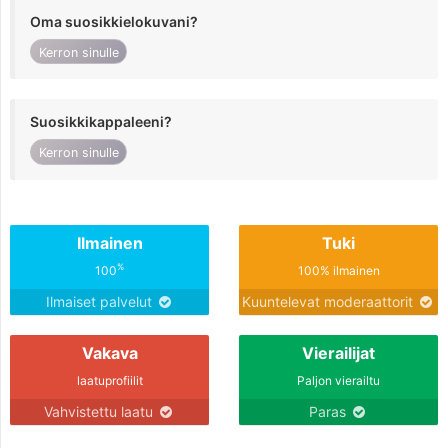
Oma suosikkielokuvani?
Kerron sinulle
Suosikkikappaleeni?
Kerron sinulle
Ilmainen
Tuki
%
100
100% ilmainen
Ilmaiset palvelut
Kuuntelevat moderaattorit
Vakava
Vierailijat
laatuprofiilit
Paljon vierailtu
Vahvistettu laatu
Paras