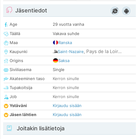
Jäsentiedot
Age
29 vuotta vanha
Täällä
Vakava suhde
Maa
Ranska
Pays de la Loir...
Kaupunki
Saint-Nazaire
,
Origins
Saksa
Siviiliasema
Single
Akateeminen taso
Kerron sinulle
Tupakoitsija
Kerron sinulle
Job
Kerron sinulle
Ystäväni
Kirjaudu sisään
Jäsen lähtien
Kirjaudu sisään
Joitakin lisätietoja