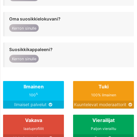
Oma suosikkielokuvani?
Kerron sinulle
Suosikkikappaleeni?
Kerron sinulle
Ilmainen
Tuki
%
100
100% ilmainen
Ilmaiset palvelut
Kuuntelevat moderaattorit
Vakava
Vierailijat
laatuprofiilit
Paljon vierailtu