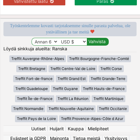
Vahvistettu laatu
Paras
Työskentelemme kovasti tarjotaksemme sinulle parasta palvelua, ole
ystävällinen ja tue meitä
Löydä sinkkuja alueilta: Ranska
Treffit Auvergne-Rhône-Alpes
Treffit Bourgogne-Franche-Comté
Treffit Bretagne
Treffit Centre-Val de Loire
Treffit Corse
Treffit Fort-de-france
Treffit Grand Est
Treffit Grande-Terre
Treffit Guadeloupe
Treffit Guyane
Treffit Hauts-de-France
Treffit Île-de-France
Treffit La Réunion
Treffit Martinique
Treffit Normandie
Treffit Nouvelle-Aquitaine
Treffit Occitanie
Treffit Pays de la Loire
Treffit Provence-Alpes-Côte d Azur
Uutiset
|
Huijarit
|
Kauppa
|
Mielipiteet
Evästeet ja GDPR
|
Mainonta
|
Tietoa meistä
|
Yksityisyys
|