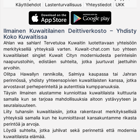
Käyttöehdot
|
Lastenturvallisuus
|
Yhteystiedot
|
UKK
Ilmainen Kuwaitilainen Deittiverkosto – Yhdisty
Koko Kuwaitissa
Ahlan wa sahlan! Tervetuloa Kuwaitin luotettavaan yhteisöön
merkitykselliä yhteyksiä varten. Kuwait-chat.com tuo yhteen
kuwaitilaiset singlet Kuwait Cityn moderniudesta perinteisiin
naapurustoihin, edistäen suhteita, jotka juurtuvat jaettuihin
arvoihin.
Olitpa Hawallyn rannikolla, Salmiya kaupassa tai Jahran
perinnössä, yhdisty yhteensopivien kuwaitilaisten kanssa, jotka
arvostavat perheperinteitä ja autenttisia kumppanuuksia.
Täysin ilmainen alustamme kunnioittaa kuwaitilaista kulttuuria
samalla kun se tarjoaa mahdollisuuksia aitoon ystävyyteen ja
seuralaisuuteen.
Liity tuhansiin kuwaitilaisiin, jotka rakentavat merkityksellisiä
yhteyksiä samalla kun he kunnioittavat kansakuntamme rikasta
perintöä ja arvoja.
Löydä suhteita, jotka juhlivat sekä perinnettä että modernia
kuwaitilaista elämää.