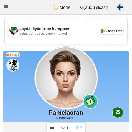
Kuwait
Chat
Toggle
Mode
Kirjaudu sisään
navigation
💖
Löydä täydellinen kumppani
💖
Lataa deittisovelluksemme nyt!
💕
💕
0.4/1
1
Pamelacran
Pitkä aika
3