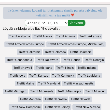
Työskentelemme kovasti tarjotaksemme sinulle parasta palvelua, ole
ystävällinen ja tue meitä
Löydä sinkkuja alueilta: Yhdysvallat
Treffit Alabama
Treffit Alaska
Treffit Arizona
Treffit Arkansas
Treffit Armed Forces Europe
Treffit Armed Forces Europe, Middle East,
Treffit California
Treffit Colorado
Treffit Columbia
Treffit Connecticut
Treffit Delaware
Treffit Florida
Treffit Georgia
Treffit Hawaii
Treffit Idaho
Treffit Illinois
Treffit Indiana
Treffit Iowa
Treffit Kansas
Treffit Kentucky
Treffit Louisiana
Treffit Maine
Treffit Maryland
Treffit Massachusetts
Treffit Michigan
Treffit Minnesota
Treffit Mississippi
Treffit Missouri
Treffit Montana
Treffit Nebraska
Treffit Nevada
Treffit New Hampshire
Treffit New Jersey
Treffit New Mexico