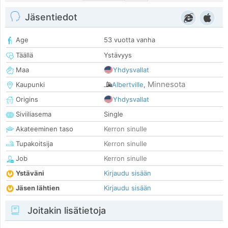
Jäsentiedot
Age
53 vuotta vanha
Täällä
Ystävyys
Maa
Yhdysvallat
Minnesota
Kaupunki
Albertville
,
Origins
Yhdysvallat
Siviiliasema
Single
Akateeminen taso
Kerron sinulle
Tupakoitsija
Kerron sinulle
Job
Kerron sinulle
Ystäväni
Kirjaudu sisään
Jäsen lähtien
Kirjaudu sisään
Joitakin lisätietoja