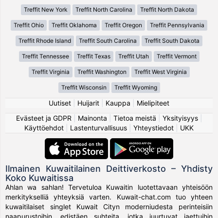
Treffit New York
Treffit North Carolina
Treffit North Dakota
Treffit Ohio
Treffit Oklahoma
Treffit Oregon
Treffit Pennsylvania
Treffit Rhode Island
Treffit South Carolina
Treffit South Dakota
Treffit Tennessee
Treffit Texas
Treffit Utah
Treffit Vermont
Treffit Virginia
Treffit Washington
Treffit West Virginia
Treffit Wisconsin
Treffit Wyoming
Uutiset
|
Huijarit
|
Kauppa
|
Mielipiteet
Evästeet ja GDPR
|
Mainonta
|
Tietoa meistä
|
Yksityisyys
|
Käyttöehdot
|
Lastenturvallisuus
|
Yhteystiedot
|
UKK
Ilmainen Kuwaitilainen Deittiverkosto – Yhdisty
Koko Kuwaitissa
Ahlan wa sahlan! Tervetuloa Kuwaitin luotettavaan yhteisöön
merkitykselliä yhteyksiä varten. Kuwait-chat.com tuo yhteen
kuwaitilaiset singlet Kuwait Cityn moderniudesta perinteisiin
naapurustoihin, edistäen suhteita, jotka juurtuvat jaettuihin