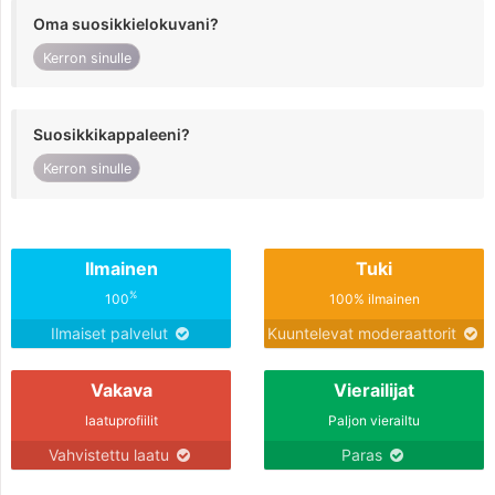
Oma suosikkielokuvani?
Kerron sinulle
Suosikkikappaleeni?
Kerron sinulle
Ilmainen
Tuki
%
100
100% ilmainen
Ilmaiset palvelut
Kuuntelevat moderaattorit
Vakava
Vierailijat
laatuprofiilit
Paljon vierailtu
Vahvistettu laatu
Paras