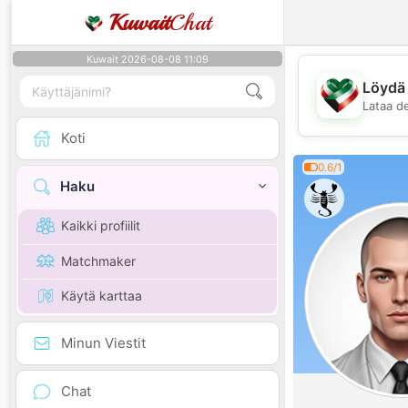
Kuwait
Chat
Kuwait 2026-08-08 11:09
Löydä 
Lataa d
Koti
0.6/1
Haku
Kaikki profiilit
Matchmaker
Käytä karttaa
Minun Viestit
Chat