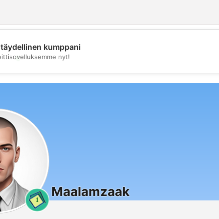
täydellinen kumppani
💖
eittisovelluksemme nyt!
💕
Maalamzaak
1