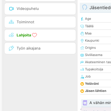
Jäsentied
Videopuhelu
Age
Toiminnot
Täällä
Maa
Lahjoita
Kaupunki
Origins
Työn aikajana
Siviiliasema
Akateeminen ta
Tupakoitsija
Job
Ystäväni
Jäsen lähtien
A vähän mi