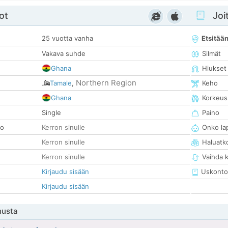
ot
Joit
25 vuotta vanha
Etsitää
Vakava suhde
Silmät
Ghana
Hiukset
Northern Region
Tamale
,
Keho
Ghana
Korkeus
Single
Paino
so
Kerron sinulle
Onko la
Kerron sinulle
Haluatk
Kerron sinulle
Vaihda 
Kirjaudu sisään
Uskonto
Kirjaudu sisään
nusta