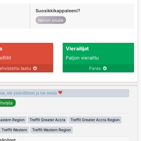
Suosikkikappaleeni?
Kerron sinulle
a
Vierailijat
fiilit
Paljon vierailtu
ahvistettu laatu
Paras
a, ole ystävällinen ja tue meitä
 Eastern Region
Treffit Greater Accra
Treffit Greater Accra Region
Treffit Western
Treffit Western Region
elipiteet