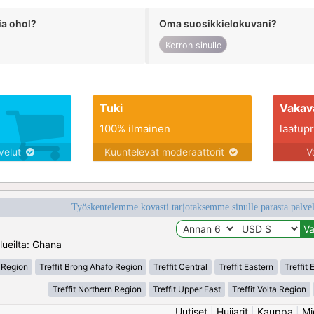
ia ohol?
Oma suosikkielokuvani?
Kerron sinulle
Tuki
Vakav
100% ilmainen
laatupro
lvelut
Kuuntelevat moderaattorit
V
Työskentelemme kovasti tarjotaksemme sinulle parasta palvelu
lueilta: Ghana
i Region
Treffit Brong Ahafo Region
Treffit Central
Treffit Eastern
Treffit
Treffit Northern Region
Treffit Upper East
Treffit Volta Region
Uutiset
|
Huijarit
|
Kauppa
|
Mi