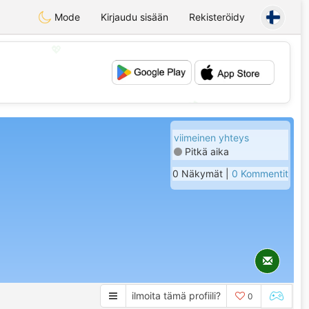
Mode
Kirjaudu sisään
Rekisteröidy
💖
💕
viimeinen yhteys
Pitkä aika
0 Näkymät |
0 Kommentit
ilmoita tämä profiili?
0