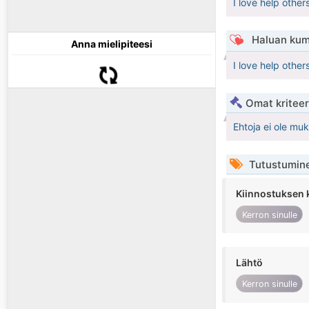
I love help other
Haluan kum
Anna mielipiteesi
I love help other
Omat kriteeri
Ehtoja ei ole mu
Tutustumin
Kiinnostuksen 
Kerron sinulle
Lähtö
Kerron sinulle