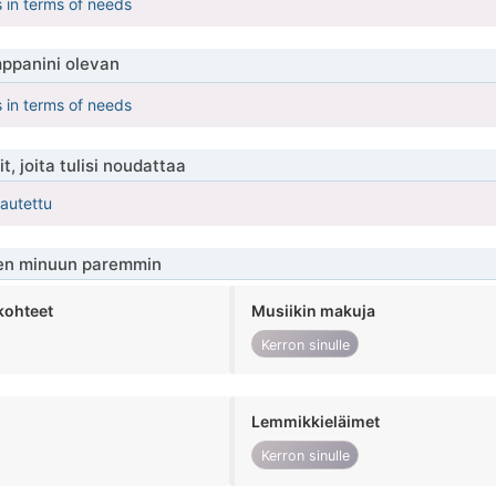
s in terms of needs
ppanini olevan
s in terms of needs
t, joita tulisi noudattaa
kautettu
en minuun paremmin
kohteet
Musiikin makuja
Kerron sinulle
Lemmikkieläimet
Kerron sinulle