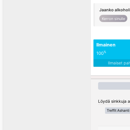
Jaanko alkohol
Kerron sinulle
Ilmainen
%
100
Ilmaiset pa
Löydä sinkkuja a
Treffit Ashant