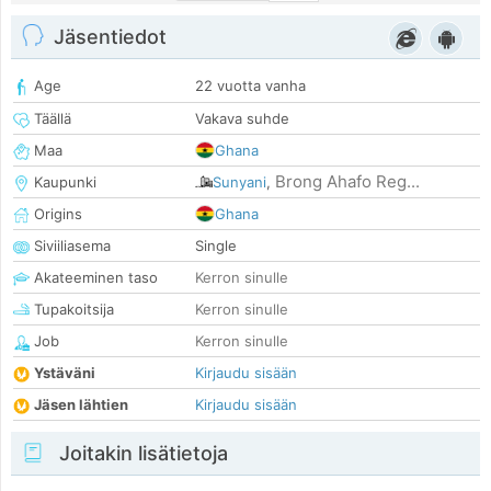
Jäsentiedot
Age
22 vuotta vanha
Täällä
Vakava suhde
Maa
Ghana
Brong Ahafo Reg...
Kaupunki
Sunyani
,
Origins
Ghana
Siviiliasema
Single
Akateeminen taso
Kerron sinulle
Tupakoitsija
Kerron sinulle
Job
Kerron sinulle
Ystäväni
Kirjaudu sisään
Jäsen lähtien
Kirjaudu sisään
Joitakin lisätietoja