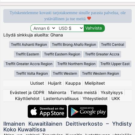
Työskentelemme kovasti tarjotaksemme sinulle parasta palvelua, ole
ystävällinen ja tue meitä
Löydä sinkkuja alueilta: Ghana
Treffit Ashanti Region
Treffit Brong Ahafo Region
Treffit Central
Treffit Eastern
Treffit Eastern Region
Treffit Greater Accra
Treffit Greater Accra Region
Treffit Northern Region
Treffit Upper East
Treffit Volta Region
Treffit Western
Treffit Western Region
Uutiset
|
Huijarit
|
Kauppa
|
Mielipiteet
Evästeet ja GDPR
|
Mainonta
|
Tietoa meistä
|
Yksityisyys
|
Käyttöehdot
|
Lastenturvallisuus
|
Yhteystiedot
|
UKK
Ilmainen Kuwaitilainen Deittiverkosto – Yhdisty
Koko Kuwaitissa