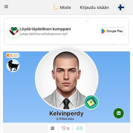
Kuwait
Chat
Toggle
Mode
Kirjaudu sisään
navigation
💖
Löydä täydellinen kumppani
💖
Lataa deittisovelluksemme nyt!
💕
💕
0.5/1
0
Kelvinperdy
Pitkä aika
0