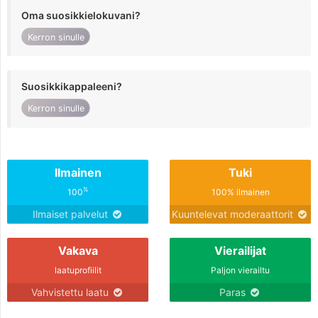
Oma suosikkielokuvani?
Kerron sinulle
Suosikkikappaleeni?
Kerron sinulle
Ilmainen
Tuki
%
100
100% ilmainen
Ilmaiset palvelut
Kuuntelevat moderaattorit
Vakava
Vierailijat
laatuprofiilit
Paljon vierailtu
Vahvistettu laatu
Paras