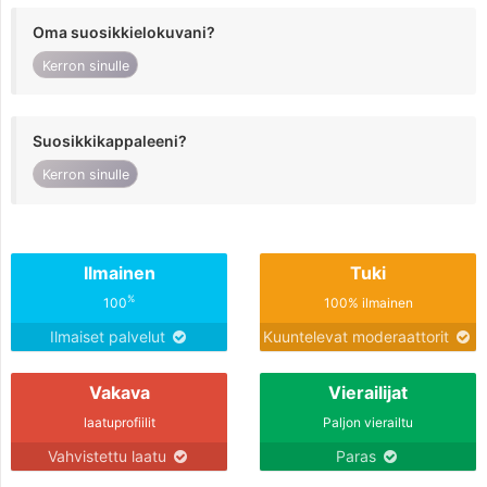
Oma suosikkielokuvani?
Kerron sinulle
Suosikkikappaleeni?
Kerron sinulle
Ilmainen
Tuki
%
100
100% ilmainen
Ilmaiset palvelut
Kuuntelevat moderaattorit
Vakava
Vierailijat
laatuprofiilit
Paljon vierailtu
Vahvistettu laatu
Paras