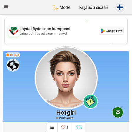
Kuwait
Chat
Toggle
Mode
Kirjaudu sisään
navigation
💖
Löydä täydellinen kumppani
💖
Lataa deittisovelluksemme nyt!
💕
💕
0.4/1
1
Hotgirl
Pitkä aika
1