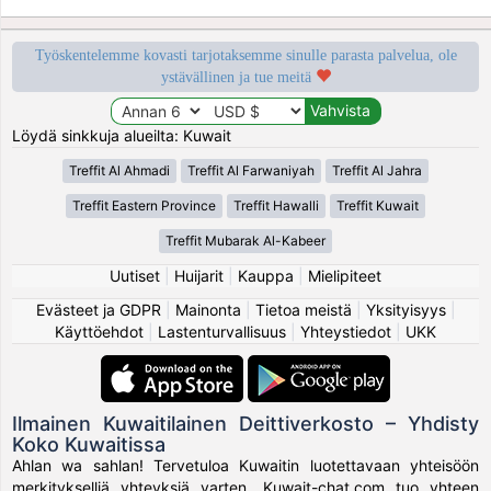
Työskentelemme kovasti tarjotaksemme sinulle parasta palvelua, ole
ystävällinen ja tue meitä
Löydä sinkkuja alueilta: Kuwait
Treffit Al Ahmadi
Treffit Al Farwaniyah
Treffit Al Jahra
Treffit Eastern Province
Treffit Hawalli
Treffit Kuwait
Treffit Mubarak Al-Kabeer
Uutiset
|
Huijarit
|
Kauppa
|
Mielipiteet
Evästeet ja GDPR
|
Mainonta
|
Tietoa meistä
|
Yksityisyys
|
Käyttöehdot
|
Lastenturvallisuus
|
Yhteystiedot
|
UKK
Ilmainen Kuwaitilainen Deittiverkosto – Yhdisty
Koko Kuwaitissa
Ahlan wa sahlan! Tervetuloa Kuwaitin luotettavaan yhteisöön
merkitykselliä yhteyksiä varten. Kuwait-chat.com tuo yhteen