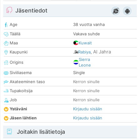
Jäsentiedot
Age
38 vuotta vanha
Täällä
Vakava suhde
Maa
Kuwait
Al Jahra
Kaupunki
Rabiya
,
Sierra
Origins
Leone
Siviiliasema
Single
Akateeminen taso
Kerron sinulle
Tupakoitsija
Kerron sinulle
Job
Kerron sinulle
Ystäväni
Kirjaudu sisään
Jäsen lähtien
Kirjaudu sisään
Joitakin lisätietoja