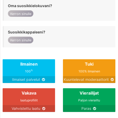
Oma suosikkielokuvani?
Kerron sinulle
Suosikkikappaleeni?
Kerron sinulle
Ilmainen
Tuki
%
100
100% ilmainen
Ilmaiset palvelut
Kuuntelevat moderaattorit
Vakava
Vierailijat
laatuprofiilit
Paljon vierailtu
Vahvistettu laatu
Paras