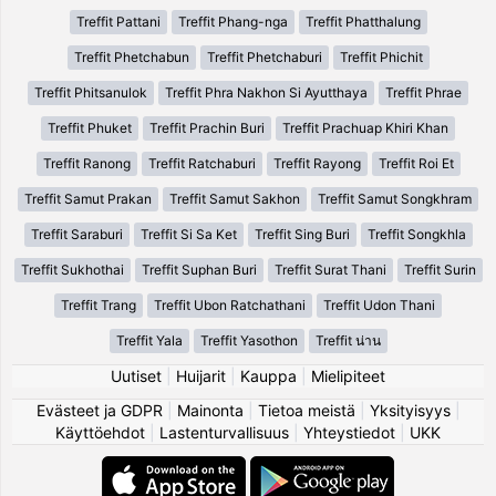
Treffit Pattani
Treffit Phang-nga
Treffit Phatthalung
Treffit Phetchabun
Treffit Phetchaburi
Treffit Phichit
Treffit Phitsanulok
Treffit Phra Nakhon Si Ayutthaya
Treffit Phrae
Treffit Phuket
Treffit Prachin Buri
Treffit Prachuap Khiri Khan
Treffit Ranong
Treffit Ratchaburi
Treffit Rayong
Treffit Roi Et
Treffit Samut Prakan
Treffit Samut Sakhon
Treffit Samut Songkhram
Treffit Saraburi
Treffit Si Sa Ket
Treffit Sing Buri
Treffit Songkhla
Treffit Sukhothai
Treffit Suphan Buri
Treffit Surat Thani
Treffit Surin
Treffit Trang
Treffit Ubon Ratchathani
Treffit Udon Thani
Treffit Yala
Treffit Yasothon
Treffit น่าน
Uutiset
|
Huijarit
|
Kauppa
|
Mielipiteet
Evästeet ja GDPR
|
Mainonta
|
Tietoa meistä
|
Yksityisyys
|
Käyttöehdot
|
Lastenturvallisuus
|
Yhteystiedot
|
UKK