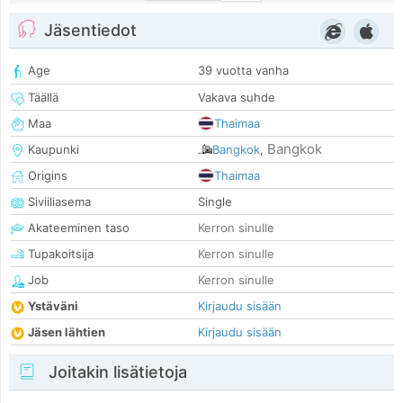
Jäsentiedot
Age
39 vuotta vanha
Täällä
Vakava suhde
Maa
Thaimaa
Bangkok
Kaupunki
Bangkok
,
Origins
Thaimaa
Siviiliasema
Single
Akateeminen taso
Kerron sinulle
Tupakoitsija
Kerron sinulle
Job
Kerron sinulle
Ystäväni
Kirjaudu sisään
Jäsen lähtien
Kirjaudu sisään
Joitakin lisätietoja