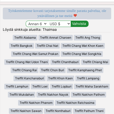
Työskentelemme kovasti tarjotaksemme sinulle parasta palvelua, ole
ystävällinen ja tue meitä
Löydä sinkkuja alueilta: Thaimaa
Treffit Alabama
Treffit Amnat Charoen
Treffit Ang Thong
Treffit Bangkok
Treffit Chai Nat
Treffit Chang Wat Khon Kaen
Treffit Chang Wat Samut Prakan
Treffit Chang Wat Songkhla
Treffit Chang Wat Udon Thani
Treffit Chanthaburi
Treffit Chiang Mai
Treffit Chiang Rai
Treffit Chon Buri
Treffit Kamphaeng Phet
Treffit Kanchanaburi
Treffit Khon Kaen
Treffit Lampang
Treffit Lamphun
Treffit Loei
Treffit Lopburi
Treffit Maha Sarakham
Treffit Mukdahan
Treffit Nakhon Nayok
Treffit Nakhon Pathom
Treffit Nakhon Phanom
Treffit Nakhon Ratchasima
Treffit Nakhon Sawan
Treffit Nonthaburi
Treffit Pathum Thani