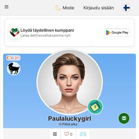
Kuwait
Chat
Toggle
Mode
Kirjaudu sisään
navigation
💖
💕
Löydä täydellinen kumppani
💕
Lataa deittisovelluksemme nyt!
💖
0.2/1
0
Paulaluckygirl
Pitkä aika
0