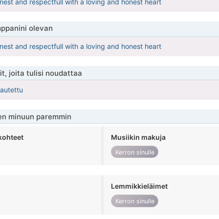
nest and respectfull with a loving and honest heart
ppanini olevan
nest and respectfull with a loving and honest heart
t, joita tulisi noudattaa
kautettu
en minuun paremmin
kohteet
Musiikin makuja
Kerron sinulle
Lemmikkieläimet
Kerron sinulle