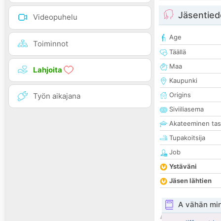
Jäsentied
Videopuhelu
Age
Toiminnot
Täällä
Maa
Lahjoita
Kaupunki
Origins
Työn aikajana
Siviiliasema
Akateeminen ta
Tupakoitsija
Job
Ystäväni
Jäsen lähtien
A vähän mi