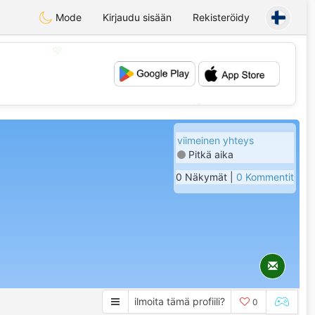
Mode
Kirjaudu sisään
Rekisteröidy
💖
💕
viimeinen yhteys
Pitkä aika
0 Näkymät |
0 Kommentit
ilmoita tämä profiili?
0