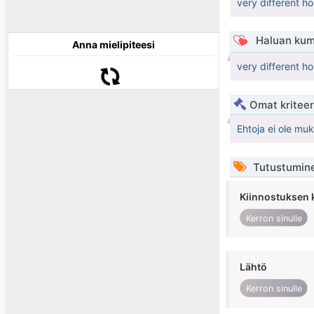
very different ho
Haluan kum
Anna mielipiteesi
very different ho
Omat kriteeri
Ehtoja ei ole mu
Tutustumin
Kiinnostuksen 
Kerron sinulle
Lähtö
Kerron sinulle