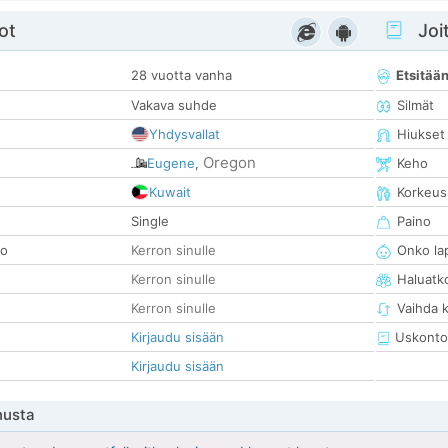
ot
Joit
28 vuotta vanha
Etsitää
Vakava suhde
Silmät
Yhdysvallat
Hiukset
Oregon
Eugene
,
Keho
Kuwait
Korkeus
Single
Paino
so
Kerron sinulle
Onko la
Kerron sinulle
Haluatk
Kerron sinulle
Vaihda 
Kirjaudu sisään
Uskonto
Kirjaudu sisään
nusta