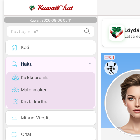
Kuwait
Chat
Kuwait 2026-08-06 05:11
Löydä 
Lataa d
Koti
0/1
Haku
Kaikki profiilit
Matchmaker
Käytä karttaa
Minun Viestit
Chat