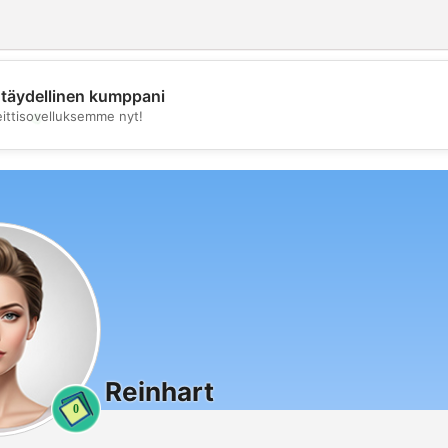
täydellinen kumppani
💖
eittisovelluksemme nyt!
💕
Reinhart
0