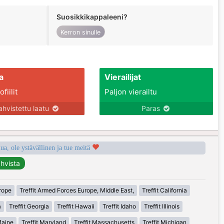
Suosikkikappaleeni?
Kerron sinulle
a
Vierailijat
fiilit
Paljon vierailtu
ahvistettu laatu
Paras
a, ole ystävällinen ja tue meitä
urope
Treffit Armed Forces Europe, Middle East,
Treffit California
a
Treffit Georgia
Treffit Hawaii
Treffit Idaho
Treffit Illinois
Maine
Treffit Maryland
Treffit Massachusetts
Treffit Michigan