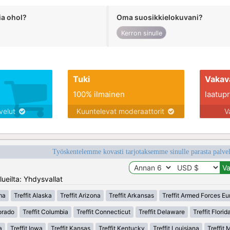
ia ohol?
Oma suosikkielokuvani?
Kerron sinulle
Tuki
Vakav
100% ilmainen
laatupro
lvelut
Kuuntelevat moderaattorit
V
Työskentelemme kovasti tarjotaksemme sinulle parasta palvelu
ueilta: Yhdysvallat
ma
Treffit Alaska
Treffit Arizona
Treffit Arkansas
Treffit Armed Forces E
lorado
Treffit Columbia
Treffit Connecticut
Treffit Delaware
Treffit Florid
a
Treffit Iowa
Treffit Kansas
Treffit Kentucky
Treffit Louisiana
Treffit 