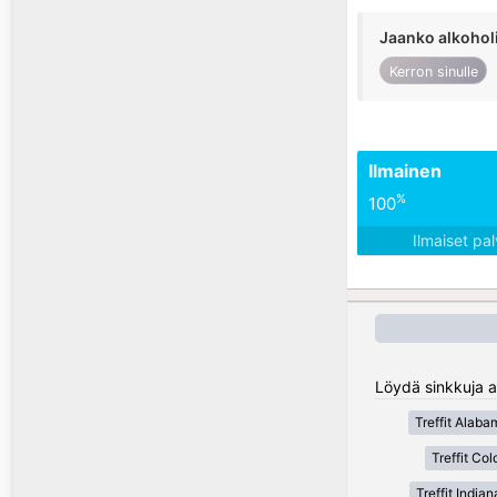
Jaanko alkohol
Kerron sinulle
Ilmainen
%
100
Ilmaiset pa
Löydä sinkkuja al
Treffit Alaba
Treffit Co
Treffit Indian