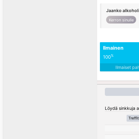
Jaanko alkohol
Kerron sinulle
Ilmainen
%
100
Ilmaiset pa
Löydä sinkkuja al
Treffi