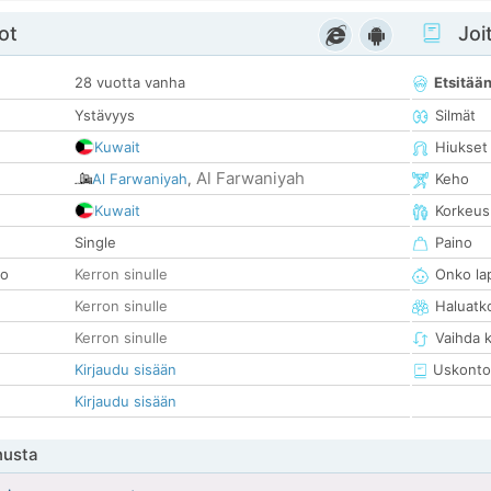
ot
Joit
28 vuotta vanha
Etsitää
Ystävyys
Silmät
Kuwait
Hiukset
Al Farwaniyah
Al Farwaniyah
,
Keho
Kuwait
Korkeus
Single
Paino
so
Kerron sinulle
Onko la
Kerron sinulle
Haluatk
Kerron sinulle
Vaihda 
Kirjaudu sisään
Uskonto
Kirjaudu sisään
nusta