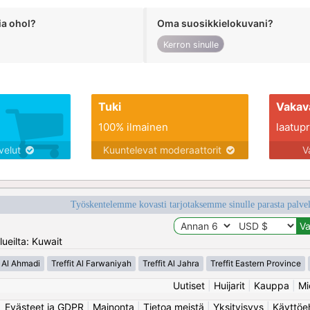
ia ohol?
Oma suosikkielokuvani?
Kerron sinulle
Tuki
Vakav
100% ilmainen
laatupro
lvelut
Kuuntelevat moderaattorit
V
Työskentelemme kovasti tarjotaksemme sinulle parasta palvelu
ueilta: Kuwait
t Al Ahmadi
Treffit Al Farwaniyah
Treffit Al Jahra
Treffit Eastern Province
Uutiset
|
Huijarit
|
Kauppa
|
Mi
Evästeet ja GDPR
|
Mainonta
|
Tietoa meistä
|
Yksityisyys
|
Käyttöe