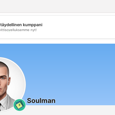
täydellinen kumppani
eittisovelluksemme nyt!
💖
💕
Soulman
0