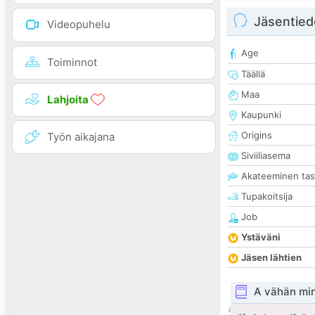
Jäsentied
Videopuhelu
Age
Toiminnot
Täällä
Maa
Lahjoita
Kaupunki
Origins
Työn aikajana
Siviiliasema
Akateeminen ta
Tupakoitsija
Job
Ystäväni
Jäsen lähtien
A vähän mi