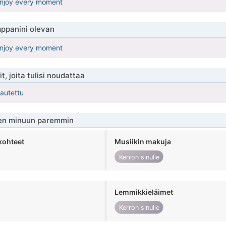
l enjoy every moment
ppanini olevan
l enjoy every moment
t, joita tulisi noudattaa
kautettu
en minuun paremmin
kohteet
Musiikin makuja
Kerron sinulle
Lemmikkieläimet
Kerron sinulle