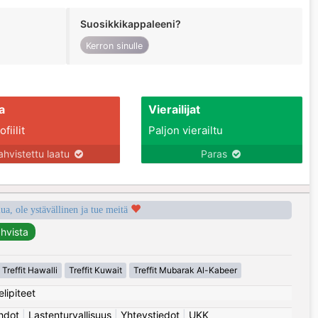
Suosikkikappaleeni?
Kerron sinulle
a
Vierailijat
fiilit
Paljon vierailtu
ahvistettu laatu
Paras
a, ole ystävällinen ja tue meitä
Treffit Hawalli
Treffit Kuwait
Treffit Mubarak Al-Kabeer
elipiteet
hdot
|
Lastenturvallisuus
|
Yhteystiedot
|
UKK