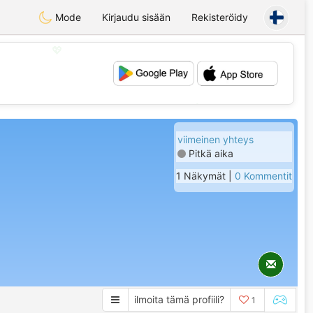
Mode
Kirjaudu sisään
Rekisteröidy
💖
💕
viimeinen yhteys
Pitkä aika
1 Näkymät |
0 Kommentit
ilmoita tämä profiili?
1