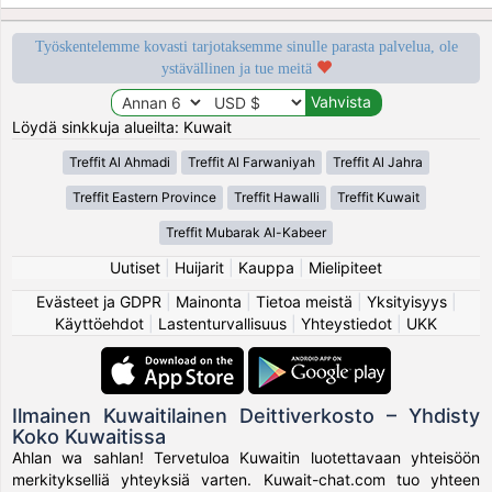
Työskentelemme kovasti tarjotaksemme sinulle parasta palvelua, ole
ystävällinen ja tue meitä
Löydä sinkkuja alueilta: Kuwait
Treffit Al Ahmadi
Treffit Al Farwaniyah
Treffit Al Jahra
Treffit Eastern Province
Treffit Hawalli
Treffit Kuwait
Treffit Mubarak Al-Kabeer
Uutiset
|
Huijarit
|
Kauppa
|
Mielipiteet
Evästeet ja GDPR
|
Mainonta
|
Tietoa meistä
|
Yksityisyys
|
Käyttöehdot
|
Lastenturvallisuus
|
Yhteystiedot
|
UKK
Ilmainen Kuwaitilainen Deittiverkosto – Yhdisty
Koko Kuwaitissa
Ahlan wa sahlan! Tervetuloa Kuwaitin luotettavaan yhteisöön
merkitykselliä yhteyksiä varten. Kuwait-chat.com tuo yhteen