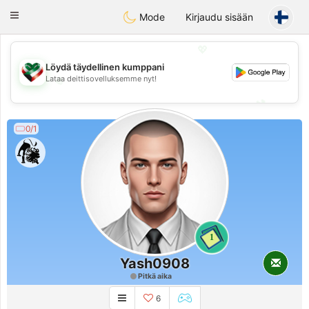
Kuwait
Chat
Toggle
Mode
Kirjaudu sisään
navigation
💖
Löydä täydellinen kumppani
Lataa deittisovelluksemme nyt!
💖
💕
💕
0/1
1
Yash0908
Pitkä aika
6