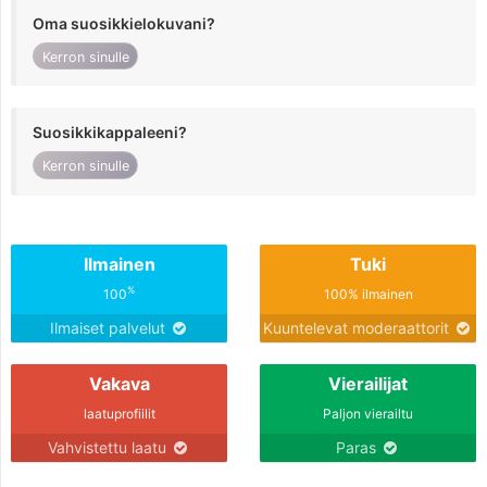
Oma suosikkielokuvani?
Kerron sinulle
Suosikkikappaleeni?
Kerron sinulle
Ilmainen
Tuki
%
100
100% ilmainen
Ilmaiset palvelut
Kuuntelevat moderaattorit
Vakava
Vierailijat
laatuprofiilit
Paljon vierailtu
Vahvistettu laatu
Paras