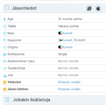
Jäsentiedot
Age
31 vuotta vanha
Täällä
Vakava suhde
Maa
Kuwait
Kuwait
Kaupunki
Kuwait
,
Origins
Kuwait
Siviiliasema
Single
Akateeminen taso
Kerron sinulle
Tupakoitsija
Kerron sinulle
Job
Kerron sinulle
Ystäväni
Kirjaudu sisään
Jäsen lähtien
Kirjaudu sisään
Joitakin lisätietoja