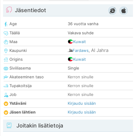
Jäsentiedot
Age
36 vuotta vanha
Täällä
Vakava suhde
Maa
Kuwait
Al Jahra
Kaupunki
Fardaws
,
Origins
Kuwait
Siviiliasema
Single
Akateeminen taso
Kerron sinulle
Tupakoitsija
Kerron sinulle
Job
Kerron sinulle
Ystäväni
Kirjaudu sisään
Jäsen lähtien
Kirjaudu sisään
Joitakin lisätietoja