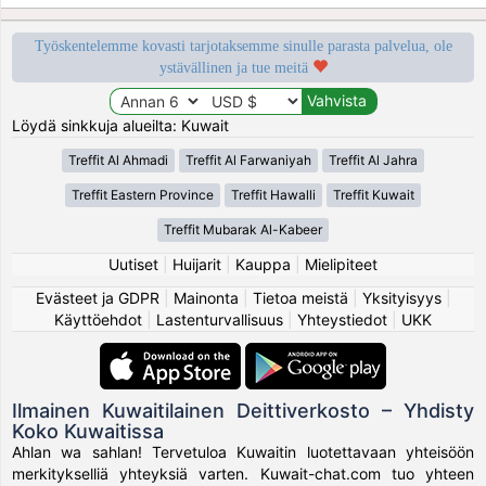
Työskentelemme kovasti tarjotaksemme sinulle parasta palvelua, ole
ystävällinen ja tue meitä
Löydä sinkkuja alueilta: Kuwait
Treffit Al Ahmadi
Treffit Al Farwaniyah
Treffit Al Jahra
Treffit Eastern Province
Treffit Hawalli
Treffit Kuwait
Treffit Mubarak Al-Kabeer
Uutiset
|
Huijarit
|
Kauppa
|
Mielipiteet
Evästeet ja GDPR
|
Mainonta
|
Tietoa meistä
|
Yksityisyys
|
Käyttöehdot
|
Lastenturvallisuus
|
Yhteystiedot
|
UKK
Ilmainen Kuwaitilainen Deittiverkosto – Yhdisty
Koko Kuwaitissa
Ahlan wa sahlan! Tervetuloa Kuwaitin luotettavaan yhteisöön
merkitykselliä yhteyksiä varten. Kuwait-chat.com tuo yhteen