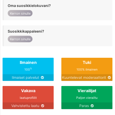
Oma suosikkielokuvani?
Kerron sinulle
Suosikkikappaleeni?
Kerron sinulle
Ilmainen
Tuki
%
100
100% ilmainen
Ilmaiset palvelut
Kuuntelevat moderaattorit
Vakava
Vierailijat
laatuprofiilit
Paljon vierailtu
Vahvistettu laatu
Paras