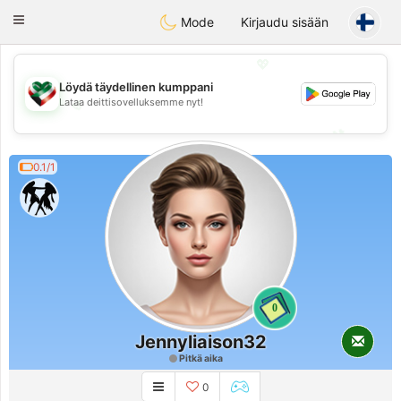
Kuwait
Chat
Toggle
Mode
Kirjaudu sisään
navigation
💖
Löydä täydellinen kumppani
Lataa deittisovelluksemme nyt!
💖
💕
💕
0.1/1
0
Jennyliaison32
Pitkä aika
0