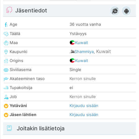
Jäsentiedot
Age
36 vuotta vanha
Täällä
Ystävyys
Maa
Kuwait
Kuwait
Kaupunki
Shammiya
,
Origins
Kuwait
Siviiliasema
Single
Akateeminen taso
Kerron sinulle
Tupakoitsija
ei
Job
Kerron sinulle
Ystäväni
Kirjaudu sisään
Jäsen lähtien
Kirjaudu sisään
Joitakin lisätietoja