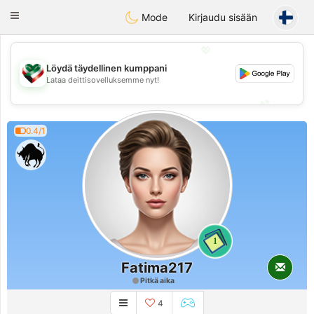
Kuwait
Chat
Toggle
Mode
Kirjaudu sisään
navigation
💖
Löydä täydellinen kumppani
💖
Lataa deittisovelluksemme nyt!
💕
💕
0.4/1
1
Fatima217
Pitkä aika
4