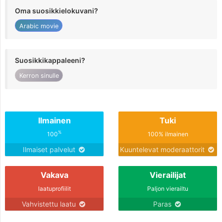
Oma suosikkielokuvani?
Arabic movie
Suosikkikappaleeni?
Kerron sinulle
Ilmainen
Tuki
%
100
100% ilmainen
Ilmaiset palvelut
Kuuntelevat moderaattorit
Vakava
Vierailijat
laatuprofiilit
Paljon vierailtu
Vahvistettu laatu
Paras