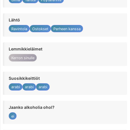
Lähtö
Ravintola
Ostokset
Perheen kanssa
Lemmikkieläimet
Kerron sinulle
Suosikkikeittiöt
arabi
arabi
arabi
Jaanko alkoholia ohol?
ei