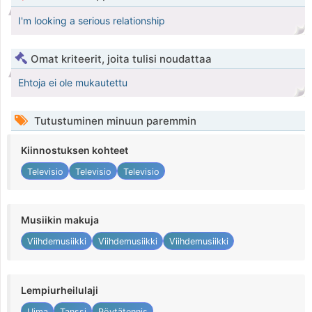
I'm looking a serious relationship
Omat kriteerit, joita tulisi noudattaa
Ehtoja ei ole mukautettu
Tutustuminen minuun paremmin
Kiinnostuksen kohteet
Televisio
Televisio
Televisio
Musiikin makuja
Viihdemusiikki
Viihdemusiikki
Viihdemusiikki
Lempiurheilulaji
Uima
Tanssi
Pöytätennis