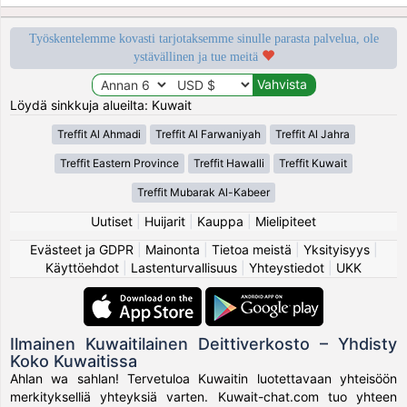
Työskentelemme kovasti tarjotaksemme sinulle parasta palvelua, ole
ystävällinen ja tue meitä
Löydä sinkkuja alueilta: Kuwait
Treffit Al Ahmadi
Treffit Al Farwaniyah
Treffit Al Jahra
Treffit Eastern Province
Treffit Hawalli
Treffit Kuwait
Treffit Mubarak Al-Kabeer
Uutiset
|
Huijarit
|
Kauppa
|
Mielipiteet
Evästeet ja GDPR
|
Mainonta
|
Tietoa meistä
|
Yksityisyys
|
Käyttöehdot
|
Lastenturvallisuus
|
Yhteystiedot
|
UKK
Ilmainen Kuwaitilainen Deittiverkosto – Yhdisty
Koko Kuwaitissa
Ahlan wa sahlan! Tervetuloa Kuwaitin luotettavaan yhteisöön
merkitykselliä yhteyksiä varten. Kuwait-chat.com tuo yhteen