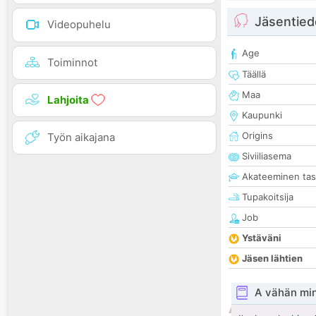
Jäsentied
Videopuhelu
Age
Toiminnot
Täällä
Maa
Lahjoita
Kaupunki
Origins
Työn aikajana
Siviiliasema
Akateeminen ta
Tupakoitsija
Job
Ystäväni
Jäsen lähtien
A vähän mi