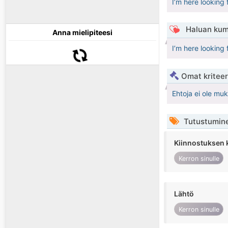
I’m here looking 
Haluan kum
Anna mielipiteesi
I’m here looking 
Omat kriteeri
Ehtoja ei ole mu
Tutustumin
Kiinnostuksen 
Kerron sinulle
Lähtö
Kerron sinulle