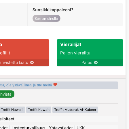
Suosikkikappaleeni?
Kerron sinulle
a
Vierailijat
fiilit
Paljon vierailtu
ahvistettu laatu
Paras
a, ole ystävällinen ja tue meitä
Treffit Hawalli
Treffit Kuwait
Treffit Mubarak Al-Kabeer
elipiteet
hdot
|
Lastenturvallisuus
|
Yhteystiedot
|
UKK