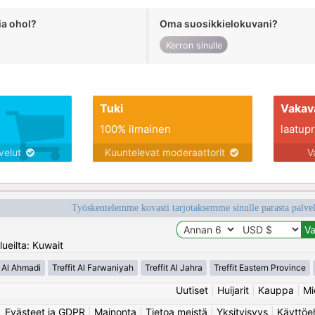
ia ohol?
Oma suosikkielokuvani?
Kerron sinulle
Tuki
Vakav
100% ilmainen
laatupro
lvelut
Kuuntelevat moderaattorit
V
Työskentelemme kovasti tarjotaksemme sinulle parasta palvelu
ueilta: Kuwait
t Al Ahmadi
Treffit Al Farwaniyah
Treffit Al Jahra
Treffit Eastern Province
Uutiset
|
Huijarit
|
Kauppa
|
Mi
Evästeet ja GDPR
|
Mainonta
|
Tietoa meistä
|
Yksityisyys
|
Käyttöe