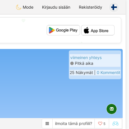
Mode
Kirjaudu sisään
Rekisteröidy
💖
💕
viimeinen yhteys
Pitkä aika
25 Näkymät |
0 Kommentit
ilmoita tämä profiili?
5