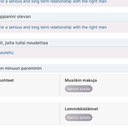
for a serious and long term relationship with the right man
ppanini olevan
for a serious and long term relationship with the right man
t, joita tulisi noudattaa
kautettu
en minuun paremmin
kohteet
Musiikin makuja
Kerron sinulle
Lemmikkieläimet
Kerron sinulle