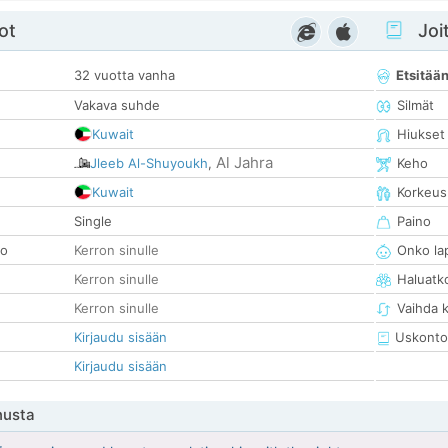
ot
Joit
32 vuotta vanha
Etsitää
Vakava suhde
Silmät
Kuwait
Hiukset
Al Jahra
Jleeb Al-Shuyoukh
,
Keho
Kuwait
Korkeus
Single
Paino
so
Kerron sinulle
Onko la
Kerron sinulle
Haluatk
Kerron sinulle
Vaihda 
Kirjaudu sisään
Uskonto
Kirjaudu sisään
nusta