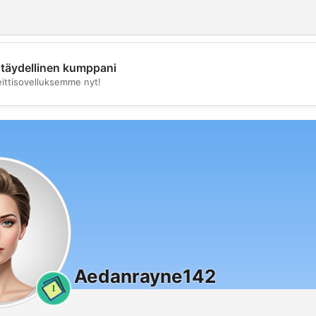
täydellinen kumppani
💖
eittisovelluksemme nyt!
💕
Aedanrayne142
1