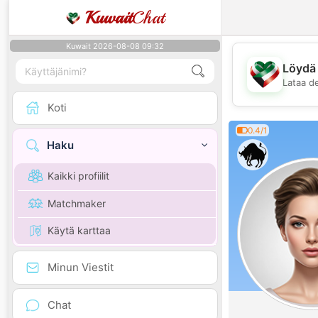
Kuwait
Chat
Kuwait 2026-08-08 09:32
Löydä 
Lataa d
Koti
0.4/1
Haku
Kaikki profiilit
Matchmaker
Käytä karttaa
Minun Viestit
Chat