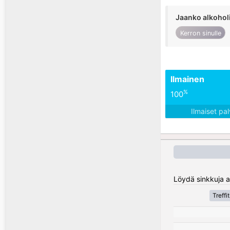
Jaanko alkohol
Kerron sinulle
Ilmainen
%
100
Ilmaiset pa
Löydä sinkkuja al
Treffi