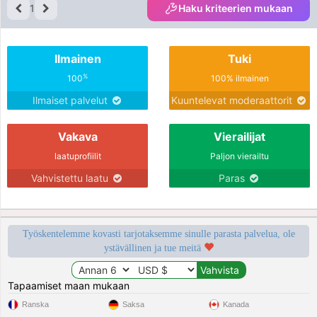
1
Haku kriteerien mukaan
Ilmainen
Tuki
%
100
100% ilmainen
Ilmaiset palvelut
Kuuntelevat moderaattorit
Vakava
Vierailijat
laatuprofiilit
Paljon vierailtu
Vahvistettu laatu
Paras
Työskentelemme kovasti tarjotaksemme sinulle parasta palvelua, ole
ystävällinen ja tue meitä
Tapaamiset maan mukaan
Ranska
Saksa
Kanada