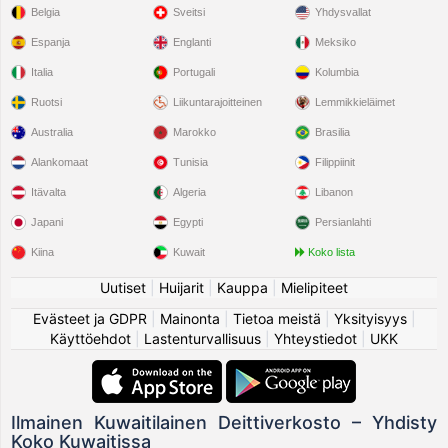
Belgia
Sveitsi
Yhdysvallat
Espanja
Englanti
Meksiko
Italia
Portugali
Kolumbia
Ruotsi
Liikuntarajoitteinen
Lemmikkieläimet
Australia
Marokko
Brasilia
Alankomaat
Tunisia
Filippiinit
Itävalta
Algeria
Libanon
Japani
Egypti
Persianlahti
Kiina
Kuwait
Koko lista
Uutiset
|
Huijarit
|
Kauppa
|
Mielipiteet
Evästeet ja GDPR
|
Mainonta
|
Tietoa meistä
|
Yksityisyys
|
Käyttöehdot
|
Lastenturvallisuus
|
Yhteystiedot
|
UKK
Ilmainen Kuwaitilainen Deittiverkosto – Yhdisty
Koko Kuwaitissa