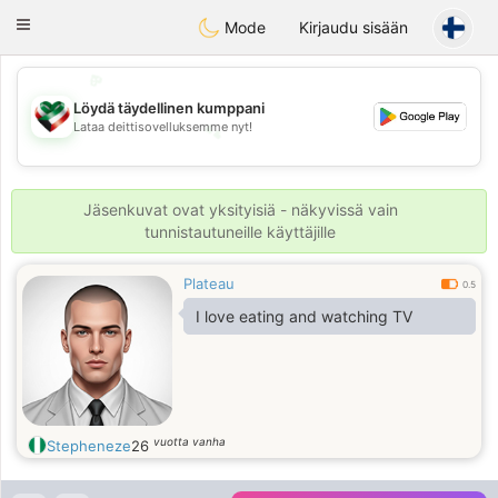
Kuwait
Chat
Toggle
Mode
Kirjaudu sisään
navigation
💖
Löydä täydellinen kumppani
💕
Lataa deittisovelluksemme nyt!
💕
💖
Jäsenkuvat ovat yksityisiä - näkyvissä vain
tunnistautuneille käyttäjille
Plateau
0.5
I love eating and watching TV
vuotta vanha
Stepheneze
26