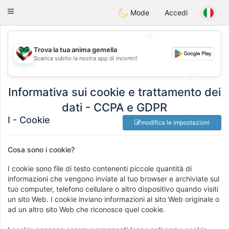
Kuwait
Chat
Toggle
Mode
Accedi
navigation
💖
Trova la tua anima gemella
💖
Scarica subito la nostra app di incontri!
💕
💕
Informativa sui cookie e trattamento dei
dati - CCPA e GDPR
I - Cookie
modifica le impostazioni
Cosa sono i cookie?
I cookie sono file di testo contenenti piccole quantità di
informazioni che vengono inviate al tuo browser e archiviate sul
tuo computer, telefono cellulare o altro dispositivo quando visiti
un sito Web. I cookie inviano informazioni al sito Web originale o
ad un altro sito Web che riconosce quel cookie.