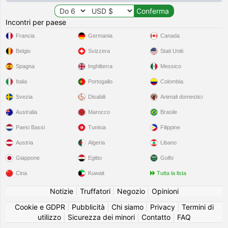
Incontri per paese
Francia
Germania
Canada
Belgio
Svizzera
Stati Uniti
Spagna
Inghilterra
Messico
Italia
Portogallo
Colombia
Svezia
Disabili
Animali domestici
Australia
Marocco
Brasile
Paesi Bassi
Tunisia
Filippine
Austria
Algeria
Libano
Giappone
Egitto
Golfo
Cina
Kuwait
Tutta la lista
Notizie
|
Truffatori
|
Negozio
|
Opinioni
Cookie e GDPR
|
Pubblicità
|
Chi siamo
|
Privacy
|
Termini di
utilizzo
|
Sicurezza dei minori
|
Contatto
|
FAQ