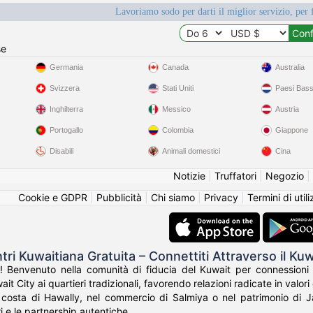
Lavoriamo sodo per darti il miglior servizio, per 
se
Germania
Canada
Australia
Svizzera
Stati Uniti
Paesi Bass
Inghilterra
Messico
Austria
Portogallo
Colombia
Giappone
Disabili
Animali domestici
Cina
Notizie
|
Truffatori
|
Negozio
|
Cookie e GDPR
|
Pubblicità
|
Chi siamo
|
Privacy
|
Termini di util
tri Kuwaitiana Gratuita – Connettiti Attraverso il Kuw
 Benvenuto nella comunità di fiducia del Kuwait per connessioni si
t City ai quartieri tradizionali, favorendo relazioni radicate in valori 
 costa di Hawally, nel commercio di Salmiya o nel patrimonio di J
ri e le partnership autentiche.