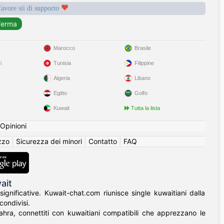
favore sii di supporto
Marocco
Brasile
i
Tunisia
Filippine
Algeria
Libano
Egitto
Golfo
Kuwait
Tutta la lista
Opinioni
izzo
|
Sicurezza dei minori
|
Contatto
|
FAQ
ait
gnificative. Kuwait-chat.com riunisce single kuwaitiani dalla
condivisi.
ahra, connettiti con kuwaitiani compatibili che apprezzano le