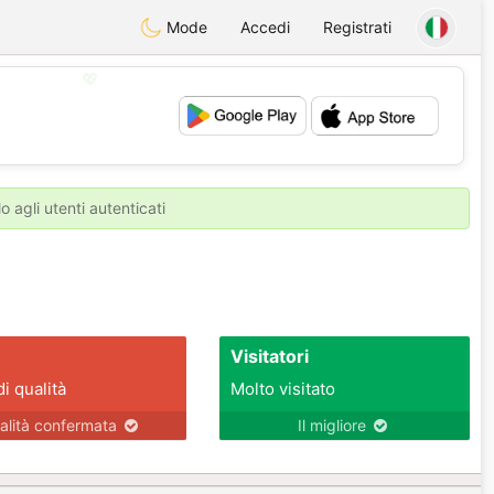
Mode
Accedi
Registrati
💖
💕
o agli utenti autenticati
Visitatori
di qualità
Molto visitato
alità confermata
Il migliore