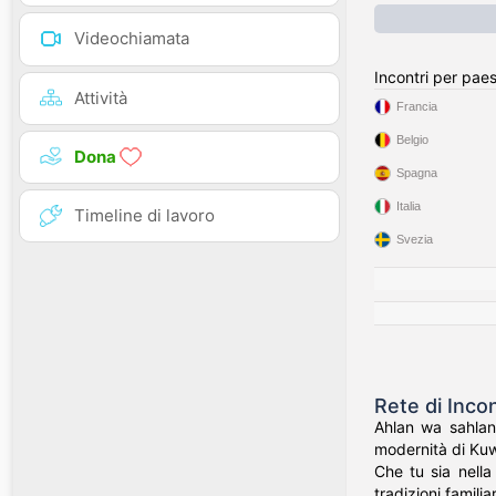
Videochiamata
Incontri per pae
Attività
Francia
Belgio
Dona
Spagna
Italia
Timeline di lavoro
Svezia
Rete di Incon
Ahlan wa sahlan!
modernità di Kuwai
Che tu sia nella
tradizioni familia