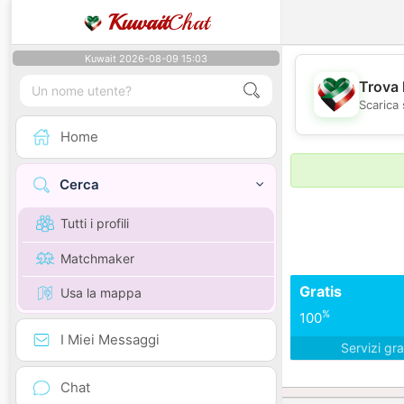
Kuwait
Chat
Kuwait 2026-08-09 15:03
Trova 
Scarica 
Home
Cerca
Tutti i profili
Matchmaker
Gratis
Usa la mappa
%
100
I Miei Messaggi
Servizi gra
Chat