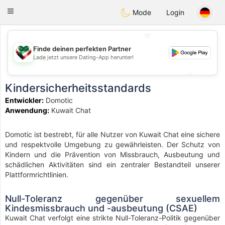
Kuwait
Chat
Toggle
Mode
Login
navigation
💖
Finde deinen perfekten Partner
Lade jetzt unsere Dating-App herunter!
💖
💕
💕
Kindersicherheitsstandards
Entwickler:
Domotic
Anwendung:
Kuwait Chat
Domotic ist bestrebt, für alle Nutzer von Kuwait Chat eine sichere
und respektvolle Umgebung zu gewährleisten. Der Schutz von
Kindern und die Prävention von Missbrauch, Ausbeutung und
schädlichen Aktivitäten sind ein zentraler Bestandteil unserer
Plattformrichtlinien.
Null-Toleranz gegenüber sexuellem
Kindesmissbrauch und -ausbeutung (CSAE)
Kuwait Chat verfolgt eine strikte Null-Toleranz-Politik gegenüber