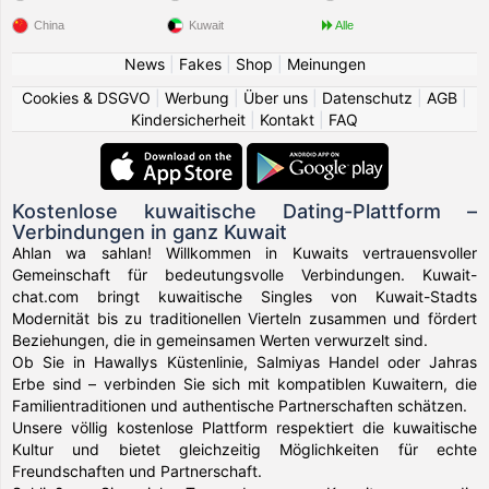
China
Kuwait
Alle
News
|
Fakes
|
Shop
|
Meinungen
Cookies & DSGVO
|
Werbung
|
Über uns
|
Datenschutz
|
AGB
|
Kindersicherheit
|
Kontakt
|
FAQ
Kostenlose kuwaitische Dating-Plattform –
Verbindungen in ganz Kuwait
Ahlan wa sahlan! Willkommen in Kuwaits vertrauensvoller
Gemeinschaft für bedeutungsvolle Verbindungen. Kuwait-
chat.com bringt kuwaitische Singles von Kuwait-Stadts
Modernität bis zu traditionellen Vierteln zusammen und fördert
Beziehungen, die in gemeinsamen Werten verwurzelt sind.
Ob Sie in Hawallys Küstenlinie, Salmiyas Handel oder Jahras
Erbe sind – verbinden Sie sich mit kompatiblen Kuwaitern, die
Familientraditionen und authentische Partnerschaften schätzen.
Unsere völlig kostenlose Plattform respektiert die kuwaitische
Kultur und bietet gleichzeitig Möglichkeiten für echte
Freundschaften und Partnerschaft.