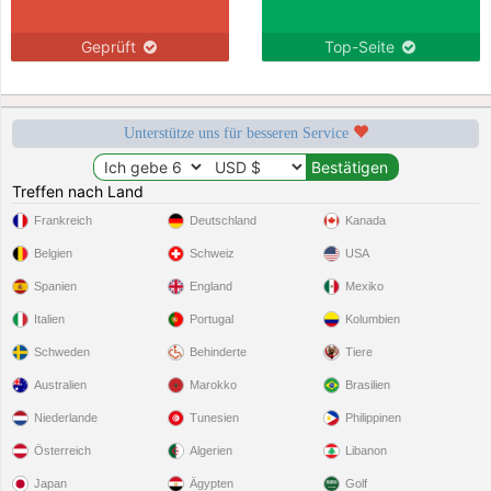
Geprüft
Top-Seite
Unterstütze uns für besseren Service
Treffen nach Land
Frankreich
Deutschland
Kanada
Belgien
Schweiz
USA
Spanien
England
Mexiko
Italien
Portugal
Kolumbien
Schweden
Behinderte
Tiere
Australien
Marokko
Brasilien
Niederlande
Tunesien
Philippinen
Österreich
Algerien
Libanon
Japan
Ägypten
Golf