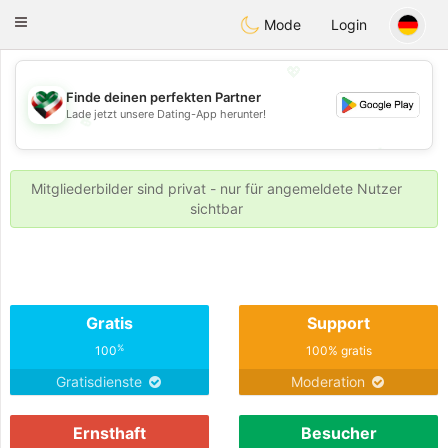
Kuwait
Chat
Toggle
Mode
Login
navigation
💖
Finde deinen perfekten Partner
Lade jetzt unsere Dating-App herunter!
💖
💕
💕
Mitgliederbilder sind privat - nur für angemeldete Nutzer
sichtbar
Gratis
Support
%
100
100% gratis
Gratisdienste
Moderation
Ernsthaft
Besucher