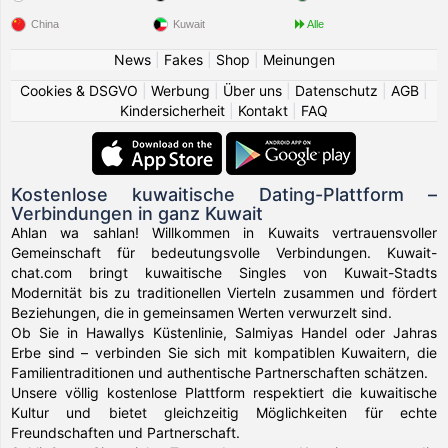
China
Kuwait
Alle
News
|
Fakes
|
Shop
|
Meinungen
Cookies & DSGVO
|
Werbung
|
Über uns
|
Datenschutz
|
AGB
|
Kindersicherheit
|
Kontakt
|
FAQ
Kostenlose kuwaitische Dating-Plattform –
Verbindungen in ganz Kuwait
Ahlan wa sahlan! Willkommen in Kuwaits vertrauensvoller
Gemeinschaft für bedeutungsvolle Verbindungen. Kuwait-
chat.com bringt kuwaitische Singles von Kuwait-Stadts
Modernität bis zu traditionellen Vierteln zusammen und fördert
Beziehungen, die in gemeinsamen Werten verwurzelt sind.
Ob Sie in Hawallys Küstenlinie, Salmiyas Handel oder Jahras
Erbe sind – verbinden Sie sich mit kompatiblen Kuwaitern, die
Familientraditionen und authentische Partnerschaften schätzen.
Unsere völlig kostenlose Plattform respektiert die kuwaitische
Kultur und bietet gleichzeitig Möglichkeiten für echte
Freundschaften und Partnerschaft.