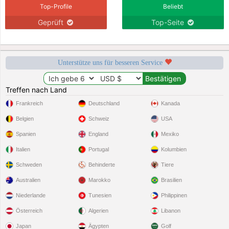
Top-Profile
Beliebt
Geprüft
Top-Seite
Unterstütze uns für besseren Service
Treffen nach Land
Frankreich
Deutschland
Kanada
Belgien
Schweiz
USA
Spanien
England
Mexiko
Italien
Portugal
Kolumbien
Schweden
Behinderte
Tiere
Australien
Marokko
Brasilien
Niederlande
Tunesien
Philippinen
Österreich
Algerien
Libanon
Japan
Ägypten
Golf